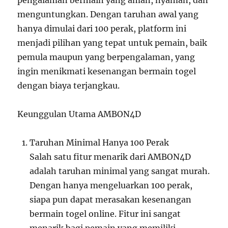
pengalaman bermain yang aman, nyaman, dan
menguntungkan. Dengan taruhan awal yang
hanya dimulai dari 100 perak, platform ini
menjadi pilihan yang tepat untuk pemain, baik
pemula maupun yang berpengalaman, yang
ingin menikmati kesenangan bermain togel
dengan biaya terjangkau.
Keunggulan Utama AMBON4D
Taruhan Minimal Hanya 100 Perak
Salah satu fitur menarik dari AMBON4D
adalah taruhan minimal yang sangat murah.
Dengan hanya mengeluarkan 100 perak,
siapa pun dapat merasakan kesenangan
bermain togel online. Fitur ini sangat