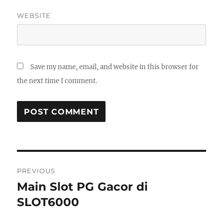
WEBSITE
Save my name, email, and website in this browser for
the next time I comment.
Post
PREVIOUS
navigation
Main Slot PG Gacor di
Previous
post:
SLOT6000