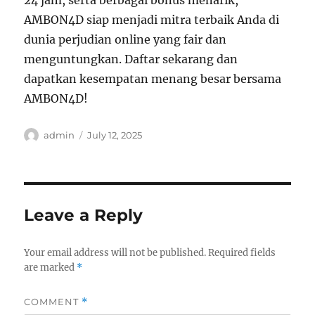
24 jam, serta berbagai bonus menarik,
AMBON4D siap menjadi mitra terbaik Anda di
dunia perjudian online yang fair dan
menguntungkan. Daftar sekarang dan
dapatkan kesempatan menang besar bersama
AMBON4D!
Author
Posted
admin
July 12, 2025
on
Leave a Reply
Your email address will not be published.
Required fields
are marked
*
COMMENT
*