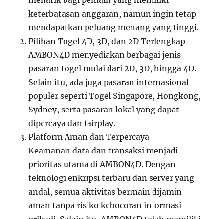
menarik bagi pemain yang memiliki
keterbatasan anggaran, namun ingin tetap
mendapatkan peluang menang yang tinggi.
Pilihan Togel 4D, 3D, dan 2D Terlengkap
AMBON4D menyediakan berbagai jenis
pasaran togel mulai dari 2D, 3D, hingga 4D.
Selain itu, ada juga pasaran internasional
populer seperti Togel Singapore, Hongkong,
Sydney, serta pasaran lokal yang dapat
dipercaya dan fairplay.
Platform Aman dan Terpercaya
Keamanan data dan transaksi menjadi
prioritas utama di AMBON4D. Dengan
teknologi enkripsi terbaru dan server yang
andal, semua aktivitas bermain dijamin
aman tanpa risiko kebocoran informasi