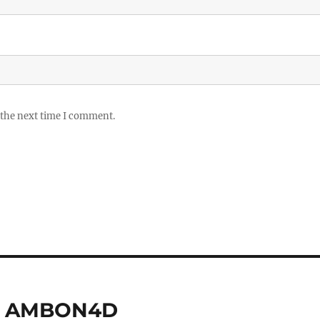
 the next time I comment.
el AMBON4D