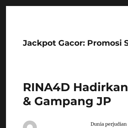
Jackpot Gacor: Promosi Sp
RINA4D Hadirkan
& Gampang JP
Dunia perjudian