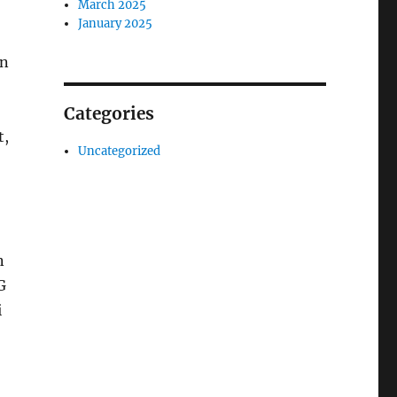
March 2025
January 2025
an
Categories
t,
Uncategorized
n
G
i