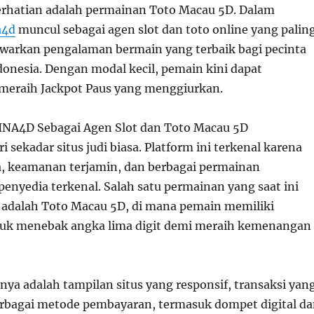
rhatian adalah permainan Toto Macau 5D. Dalam
a4d
muncul sebagai agen slot dan toto online yang palin
warkan pengalaman bermain yang terbaik bagi pecinta
ndonesia. Dengan modal kecil, pemain kini dapat
meraih Jackpot Paus yang menggiurkan.
INA4D Sebagai Agen Slot dan Toto Macau 5D
i sekadar situs judi biasa. Platform ini terkenal karena
a, keamanan terjamin, dan berbagai permainan
 penyedia terkenal. Salah satu permainan yang saat ini
 adalah Toto Macau 5D, di mana pemain memiliki
uk menebak angka lima digit demi meraih kemenangan
nya adalah tampilan situs yang responsif, transaksi yan
rbagai metode pembayaran, termasuk dompet digital d