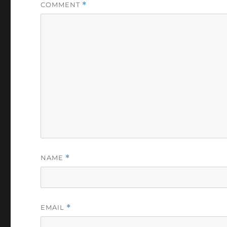
COMMENT
*
NAME
*
EMAIL
*