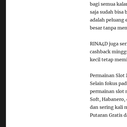
bagi semua kala
saja sudah bisa
adalah peluang
besar tanpa men
RINA4D juga ser
cashback minggu
kecil tetap memi
Permainan Slot
Selain fokus pa
permainan slot m
Soft, Habanero,
dan sering kali
Putaran Gratis