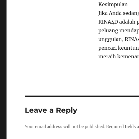
Kesimpulan
Jika Anda sedang
RINA4D adalah p
peluang mendapa
unggulan, RINA4
pencari keuntun
meraih kemenan
Leave a Reply
Your email address will not be published.
Required fields