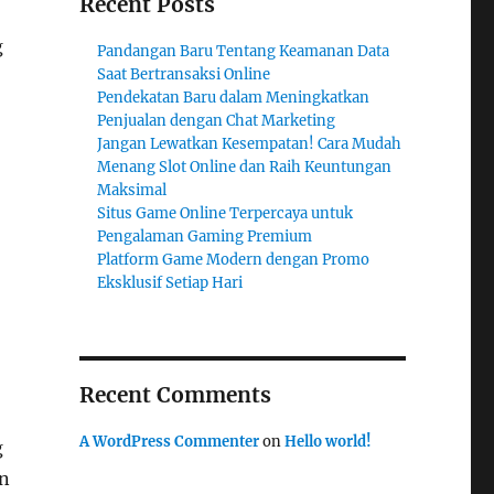
Recent Posts
g
Pandangan Baru Tentang Keamanan Data
Saat Bertransaksi Online
Pendekatan Baru dalam Meningkatkan
Penjualan dengan Chat Marketing
Jangan Lewatkan Kesempatan! Cara Mudah
Menang Slot Online dan Raih Keuntungan
Maksimal
Situs Game Online Terpercaya untuk
Pengalaman Gaming Premium
Platform Game Modern dengan Promo
Eksklusif Setiap Hari
Recent Comments
A WordPress Commenter
on
Hello world!
g
an