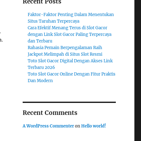
Recent Posts
Faktor-Faktor Penting Dalam Menentukan
Situs Taruhan Terpercaya
Cara Efektif Menang Terus di Slot Gacor
,
dengan Link Slot Gacor Paling Terpercaya
a.
dan Terbaru
Rahasia Pemain Berpengalaman Raih
Jackpot Melimpah di Situs Slot Resmi
Toto Slot Gacor Digital Dengan Akses Link
Terbaru 2026
Toto Slot Gacor Online Dengan Fitur Praktis
Dan Modern
Recent Comments
A WordPress Commenter
on
Hello world!