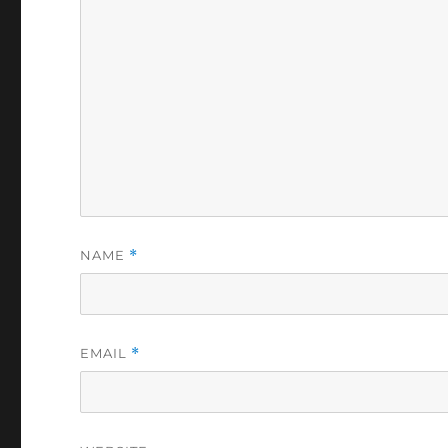
NAME
*
EMAIL
*