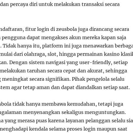
an percaya diri untuk melakukan transaksi secara
ndaftaran, fitur login di zeusbola juga dirancang secara
ga pengguna dapat mengakses akun mereka kapan saja
 Tidak hanya itu, platform ini juga menawarkan berbaga
mulai dari olahraga, slot, hingga permainan kasino klasi
n. Dengan sistem navigasi yang user-friendly, setiap
lakukan taruhan secara cepat dan akurat, sehingga
meningkat secara signifikan. Pihak pengelola selalu
tem agar tetap aman dan dapat diandalkan setiap saat.
sbola tidak hanya membawa kemudahan, tetapi juga
ngalaman menyenangkan sekaligus menguntungkan.
 yang merasa puas karena layanan pelanggan selalu si
menghadapi kendala selama proses login maupun saat