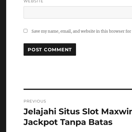
WEBSITE
Save my name, email, and website in this browser for
Post
PREVIOUS
navigation
Jelajahi Situs Slot Maxw
Previous
post:
Jackpot Tanpa Batas