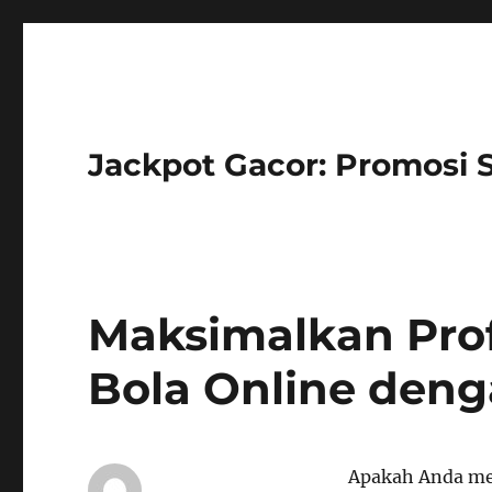
Jackpot Gacor: Promosi Sp
Maksimalkan Profi
Bola Online deng
Apakah Anda me