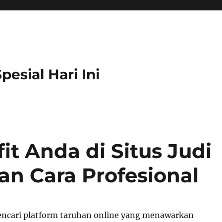
esial Hari Ini
t Anda di Situs Judi
an Cara Profesional
ncari platform taruhan online yang menawarkan