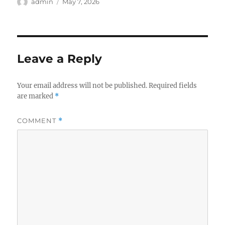
Author
Posted
admin
May 7, 2026
on
Leave a Reply
Your email address will not be published.
Required fields
are marked
*
COMMENT
*