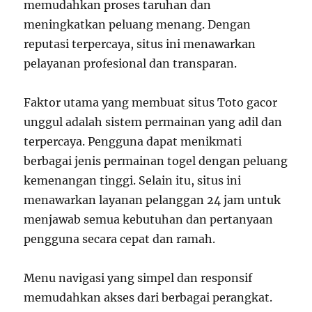
memudahkan proses taruhan dan
meningkatkan peluang menang. Dengan
reputasi terpercaya, situs ini menawarkan
pelayanan profesional dan transparan.
Faktor utama yang membuat situs Toto gacor
unggul adalah sistem permainan yang adil dan
terpercaya. Pengguna dapat menikmati
berbagai jenis permainan togel dengan peluang
kemenangan tinggi. Selain itu, situs ini
menawarkan layanan pelanggan 24 jam untuk
menjawab semua kebutuhan dan pertanyaan
pengguna secara cepat dan ramah.
Menu navigasi yang simpel dan responsif
memudahkan akses dari berbagai perangkat.