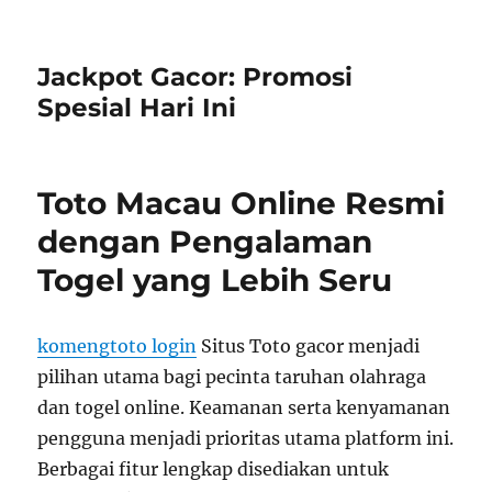
Jackpot Gacor: Promosi
Spesial Hari Ini
Toto Macau Online Resmi
dengan Pengalaman
Togel yang Lebih Seru
komengtoto login
Situs Toto gacor menjadi
pilihan utama bagi pecinta taruhan olahraga
dan togel online. Keamanan serta kenyamanan
pengguna menjadi prioritas utama platform ini.
Berbagai fitur lengkap disediakan untuk