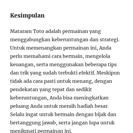
Kesimpulan
Mataram Toto adalah permainan yang
menggabungkan keberuntungan dan strategi.
Untuk memenangkan permainan ini, Anda
perlu memahami cara bermain, mengelola
keuangan, serta menggunakan beberapa tips
dan trik yang sudah terbukti efektif. Meskipun
tidak ada cara pasti untuk menang, dengan
pendekatan yang tepat dan sedikit
keberuntungan, Anda bisa meningkatkan
peluang Anda untuk meraih hadiah besar.
Selalu ingat untuk bermain dengan bijak dan
bertanggung jawab, serta jangan lupa untuk
menikmati permainan ini.