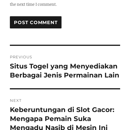
the next time I comment.
Post
PREVIOUS
navigation
Situs Togel yang Menyediakan
Previous
post:
Berbagai Jenis Permainan Lain
NEXT
Keberuntungan di Slot Gacor:
Next
post:
Mengapa Pemain Suka
Mengadu Nasib di Mesin Ini