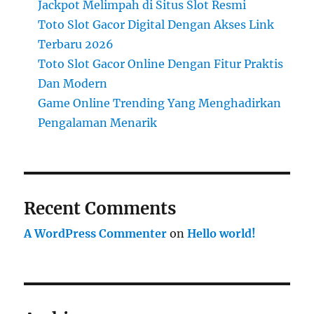
Jackpot Melimpah di Situs Slot Resmi
Toto Slot Gacor Digital Dengan Akses Link
Terbaru 2026
Toto Slot Gacor Online Dengan Fitur Praktis
Dan Modern
Game Online Trending Yang Menghadirkan
Pengalaman Menarik
Recent Comments
A WordPress Commenter
on
Hello world!