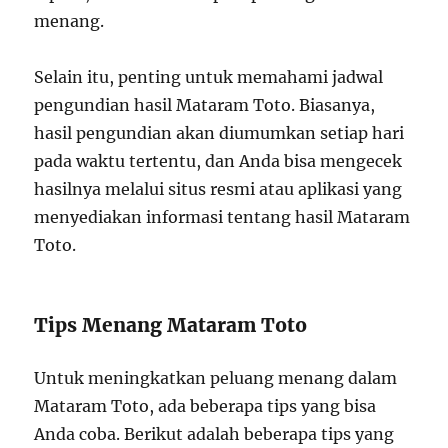
menang.
Selain itu, penting untuk memahami jadwal
pengundian hasil Mataram Toto. Biasanya,
hasil pengundian akan diumumkan setiap hari
pada waktu tertentu, dan Anda bisa mengecek
hasilnya melalui situs resmi atau aplikasi yang
menyediakan informasi tentang hasil Mataram
Toto.
Tips Menang Mataram Toto
Untuk meningkatkan peluang menang dalam
Mataram Toto, ada beberapa tips yang bisa
Anda coba. Berikut adalah beberapa tips yang