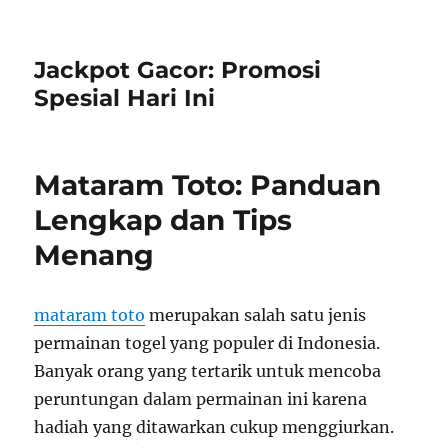
Jackpot Gacor: Promosi
Spesial Hari Ini
Mataram Toto: Panduan
Lengkap dan Tips
Menang
mataram toto
merupakan salah satu jenis
permainan togel yang populer di Indonesia.
Banyak orang yang tertarik untuk mencoba
peruntungan dalam permainan ini karena
hadiah yang ditawarkan cukup menggiurkan.