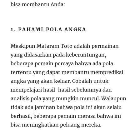
bisa membantu Anda:
1.
PAHAMI POLA ANGKA
Meskipun Mataram Toto adalah permainan
yang didasarkan pada keberuntungan,
beberapa pemain percaya bahwa ada pola
tertentu yang dapat membantu memprediksi
angka yang akan keluar. Cobalah untuk
mempelajari hasil-hasil sebelumnya dan
analisis pola yang mungkin muncul. Walaupun
tidak ada jaminan bahwa pola ini akan selalu
berhasil, beberapa pemain merasa bahwa ini
bisa meningkatkan peluang mereka.