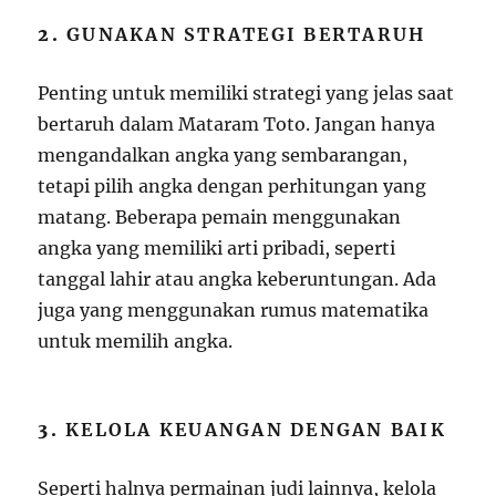
2.
GUNAKAN STRATEGI BERTARUH
Penting untuk memiliki strategi yang jelas saat
bertaruh dalam Mataram Toto. Jangan hanya
mengandalkan angka yang sembarangan,
tetapi pilih angka dengan perhitungan yang
matang. Beberapa pemain menggunakan
angka yang memiliki arti pribadi, seperti
tanggal lahir atau angka keberuntungan. Ada
juga yang menggunakan rumus matematika
untuk memilih angka.
3.
KELOLA KEUANGAN DENGAN BAIK
Seperti halnya permainan judi lainnya, kelola