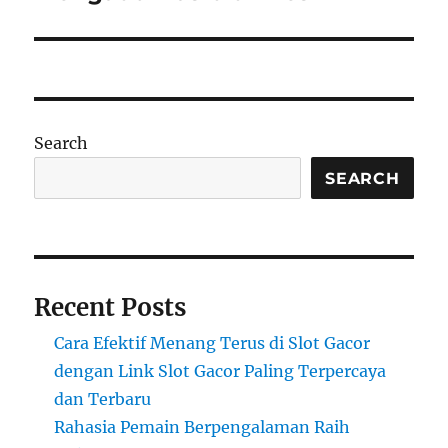
Search
SEARCH
Recent Posts
Cara Efektif Menang Terus di Slot Gacor
dengan Link Slot Gacor Paling Terpercaya
dan Terbaru
Rahasia Pemain Berpengalaman Raih