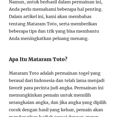
Namun, untuk berhasil dalam permainan ini,
Anda perlu memahami beberapa hal penting.
Dalam artikel ini, kami akan membahas
tentang Mataram Toto, serta memberikan
beberapa tips dan trik yang bisa membantu
Anda meningkatkan peluang menang.
Apa Itu Mataram Toto?
Mataram Toto adalah permainan togel yang
berasal dari Indonesia dan telah lama menjadi
favorit para pecinta judi angka. Permainan ini
memungkinkan pemain untuk memilih
serangkaian angka, dan jika angka yang dipilih
cocok dengan hasil yang keluar, pemain akan