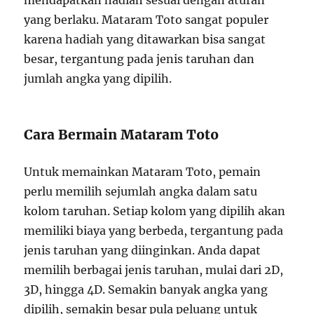
mendapatkan hadiah sesuai dengan aturan
yang berlaku. Mataram Toto sangat populer
karena hadiah yang ditawarkan bisa sangat
besar, tergantung pada jenis taruhan dan
jumlah angka yang dipilih.
Cara Bermain Mataram Toto
Untuk memainkan Mataram Toto, pemain
perlu memilih sejumlah angka dalam satu
kolom taruhan. Setiap kolom yang dipilih akan
memiliki biaya yang berbeda, tergantung pada
jenis taruhan yang diinginkan. Anda dapat
memilih berbagai jenis taruhan, mulai dari 2D,
3D, hingga 4D. Semakin banyak angka yang
dipilih, semakin besar pula peluang untuk