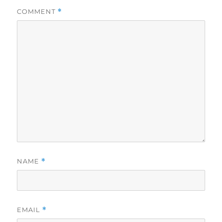
COMMENT
*
NAME
*
EMAIL
*