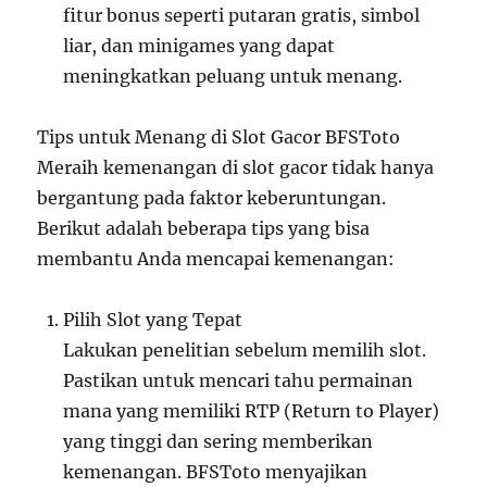
fitur bonus seperti putaran gratis, simbol
liar, dan minigames yang dapat
meningkatkan peluang untuk menang.
Tips untuk Menang di Slot Gacor BFSToto
Meraih kemenangan di slot gacor tidak hanya
bergantung pada faktor keberuntungan.
Berikut adalah beberapa tips yang bisa
membantu Anda mencapai kemenangan:
Pilih Slot yang Tepat
Lakukan penelitian sebelum memilih slot.
Pastikan untuk mencari tahu permainan
mana yang memiliki RTP (Return to Player)
yang tinggi dan sering memberikan
kemenangan. BFSToto menyajikan