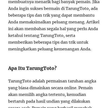
membuatnya menarik bagi banyak pemain. Jika
Anda ingin sukses bermain di TarungToto, ada
beberapa tips dan trik yang dapat membantu
Anda memaksimalkan peluang menang. Artikel
ini akan membahas segala hal yang perlu Anda
ketahui tentang TarungToto, serta
memberikan beberapa tips dan trik untuk
meningkatkan peluang kemenangan Anda.
Apa Itu TarungToto?
TarungToto adalah permainan taruhan angka
yang biasa dimainkan secara online. Pemain
akan memilih angka tertentu, kemudian
bertaruh pada hasil undian yang dilakukan