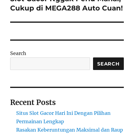
post:
Cukup di MEGA288 Auto Cuan!
Search
SEARCH
Recent Posts
Situs Slot Gacor Hari Ini Dengan Pilihan
Permainan Lengkap
Rasakan Keberuntungan Maksimal dan Raup