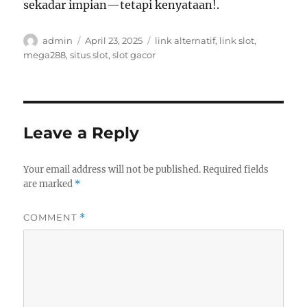
sekadar impian—tetapi kenyataan!.
Author
Posted
Tags
admin
April 23, 2025
link alternatif
,
link slot
,
on
mega288
,
situs slot
,
slot gacor
Leave a Reply
Your email address will not be published.
Required fields
are marked
*
COMMENT
*