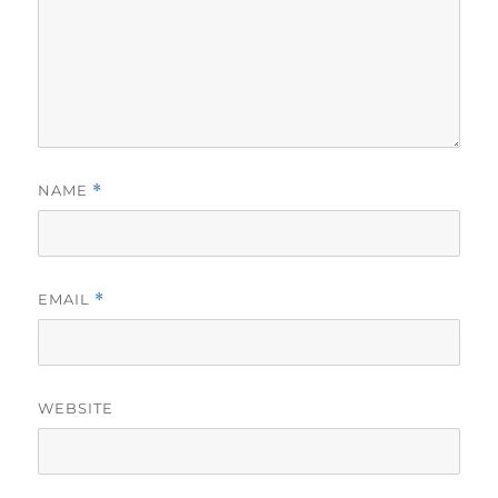
NAME
*
EMAIL
*
WEBSITE