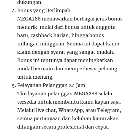
dukungan.
Bonus yang Berlimpah
MEGA288 menawarkan berbagai jenis bonus
menarik, mulai dari bonus untuk anggota
baru, cashback harian, hingga bonus
rollingan mingguan. Semua ini dapat kamu
klaim dengan syarat yang sangat mudah.
Bonus ini tentunya dapat meningkatkan
modal bermain dan memperbesar peluang
untuk menang.
Pelayanan Pelanggan 24 Jam
Tim layanan pelanggan MEGA288 selalu
tersedia untuk membantu kamu kapan saja.
Melalui live chat, WhatsApp, atau Telegram,
semua pertanyaan dan keluhan kamu akan
ditangani secara profesional dan cepat.