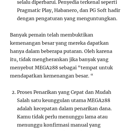
selalu diperbarui. Penyedia terkenal seperti
Pragmatic Play, Habanero, dan PG Soft hadir
dengan pengaturan yang menguntungkan.
Banyak pemain telah membuktikan
kemenangan besar yang mereka dapatkan
hanya dalam beberapa putaran. Oleh karena
itu, tidak mengherankan jika banyak yang
menyebut MEGA288 sebagai “tempat untuk
mendapatkan kemenangan besar. “
Proses Penarikan yang Cepat dan Mudah
Salah satu keunggulan utama MEGA288
adalah kecepatan dalam penarikan dana.
Kamu tidak perlu menunggu lama atau
menunggu konfirmasi manual yang