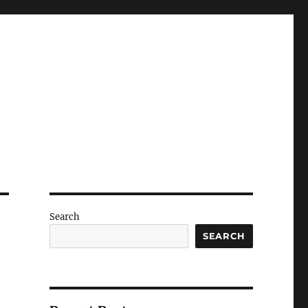
Search
SEARCH