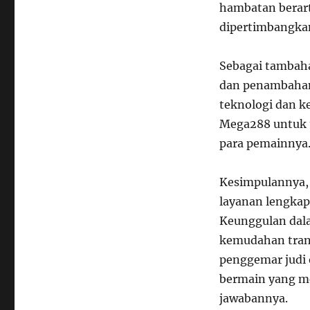
hambatan berart
dipertimbangkan
Sebagai tambah
dan penambahan 
teknologi dan 
Mega288 untuk t
para pemainnya
Kesimpulannya,
layanan lengka
Keunggulan dal
kemudahan tran
penggemar judi 
bermain yang m
jawabannya.