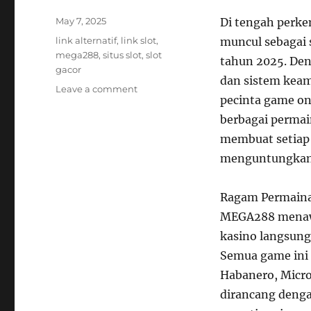
Posted
May 7, 2025
Di tengah perk
on
Tags
link alternatif
,
link slot
,
muncul sebagai s
mega288
,
situs slot
,
slot
tahun 2025. Den
gacor
dan sistem kea
on
Leave a comment
pecinta game onl
MEGA288,
Solusi
berbagai permai
Hiburan
membuat setiap
Digital
menguntungkan
2025
dengan
Koleksi
Ragam Permainan
Game
MEGA288 menawa
Online
Lengkap
kasino langsung
dan
Semua game ini 
Jackpot
Habanero, Micro
Gede
dirancang denga