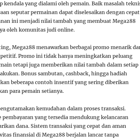
 kendala yang dialami oleh pemain. Baik masalah tekni
an seputar permainan dapat diselesaikan dengan cepat
yanan ini menjadi nilai tambah yang membuat Mega288
ya oleh komunitas judi online.
nting, Mega288 menawarkan berbagai promo menarik da
etitif. Promo ini tidak hanya meningkatkan peluang
in tetapi juga memberikan nilai tambah dalam setiap
lakukan. Bonus sambutan, cashback, hingga hadiah
akan beberapa contoh insentif yang sering diberikan
an para pemain setianya.
engutamakan kemudahan dalam proses transaksi.
e pembayaran yang tersedia mendukung kelancaran
arikan dana. Sistem transaksi yang cepat dan aman
itas finansial di Mega288 berjalan lancar tanpa