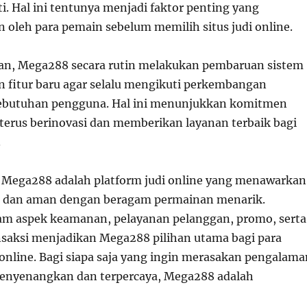
i. Hal ini tentunya menjadi faktor penting yang
 oleh para pemain sebelum memilih situs judi online.
an, Mega288 secara rutin melakukan pembaruan sistem
fitur baru agar selalu mengikuti perkembangan
kebutuhan pengguna. Hal ini menunjukkan komitmen
erus berinovasi dan memberikan layanan terbaik bagi
.
 Mega288 adalah platform judi online yang menawarkan
p dan aman dengan beragam permainan menarik.
am aspek keamanan, pelayanan pelanggan, promo, serta
saksi menjadikan Mega288 pilihan utama bagi para
online. Bagi siapa saja yang ingin merasakan pengalama
enyenangkan dan terpercaya, Mega288 adalah