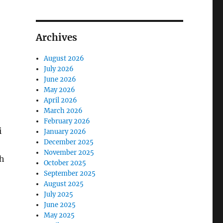
Archives
August 2026
July 2026
June 2026
May 2026
April 2026
March 2026
February 2026
i
January 2026
December 2025
November 2025
ah
October 2025
September 2025
August 2025
July 2025
June 2025
May 2025