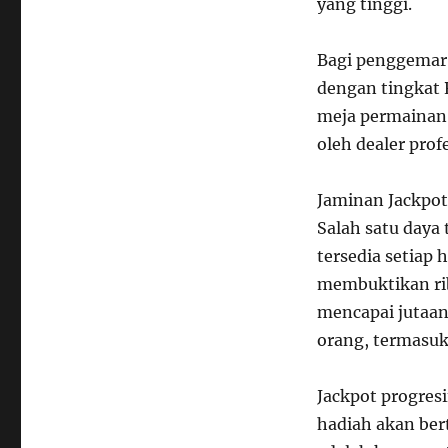
yang tinggi.
Bagi penggemar 
dengan tingkat 
meja permainan s
oleh dealer prof
Jaminan Jackpot
Salah satu daya
tersedia setiap 
membuktikan ri
mencapai jutaan
orang, termasuk
Jackpot progresi
hadiah akan ber