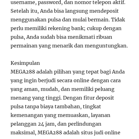
username, password, dan nomor telepon aktif.
Setelah itu, Anda bisa langsung mendeposit
menggunakan pulsa dan mulai bermain. Tidak
perlu memiliki rekening bank; cukup dengan
pulsa, Anda sudah bisa menikmati ribuan
permainan yang menarik dan menguntungkan.
Kesimpulan
MEGA288 adalah pilihan yang tepat bagi Anda
yang ingin berjudi secara online dengan cara
yang aman, mudah, dan memiliki peluang
menang yang tinggi. Dengan fitur deposit
pulsa tanpa biaya tambahan, tingkat
kemenangan yang memuaskan, layanan
pelanggan 24 jam, dan perlindungan
maksimal, MEGA288 adalah situs judi online