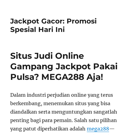
Jackpot Gacor: Promosi
Spesial Hari Ini
Situs Judi Online
Gampang Jackpot Pakai
Pulsa? MEGA288 Aja!
Dalam industri perjudian online yang terus
berkembang, menemukan situs yang bisa
diandalkan serta menguntungkan sangatlah
penting bagi para pemain. Salah satu pilihan
yang patut diperhatikan adalah
mega288
—