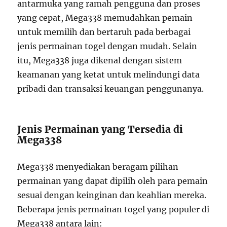
antarmuka yang ramah pengguna dan proses
yang cepat, Mega338 memudahkan pemain
untuk memilih dan bertaruh pada berbagai
jenis permainan togel dengan mudah. Selain
itu, Mega338 juga dikenal dengan sistem
keamanan yang ketat untuk melindungi data
pribadi dan transaksi keuangan penggunanya.
Jenis Permainan yang Tersedia di
Mega338
Mega338 menyediakan beragam pilihan
permainan yang dapat dipilih oleh para pemain
sesuai dengan keinginan dan keahlian mereka.
Beberapa jenis permainan togel yang populer di
Mega338 antara lain: