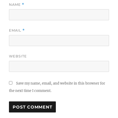
NAME
*
EMAIL
*
WEBSITE
Save my name, email, and website in this browser for
the next time I comment.