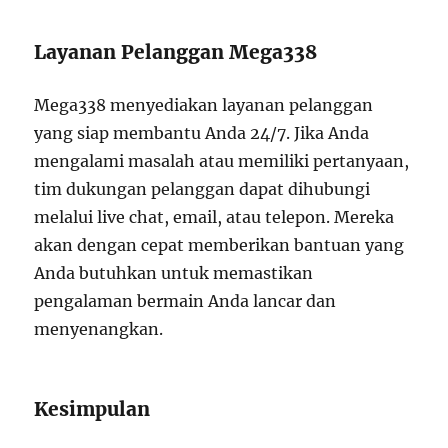
Layanan Pelanggan Mega338
Mega338 menyediakan layanan pelanggan
yang siap membantu Anda 24/7. Jika Anda
mengalami masalah atau memiliki pertanyaan,
tim dukungan pelanggan dapat dihubungi
melalui live chat, email, atau telepon. Mereka
akan dengan cepat memberikan bantuan yang
Anda butuhkan untuk memastikan
pengalaman bermain Anda lancar dan
menyenangkan.
Kesimpulan