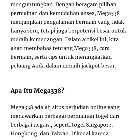
menguntungkan. Dengan beragam pilihan
permainan dan kemudahan akses, Mega338
menjanjikan pengalaman bermain yang tidak
hanya seru, tetapi juga berpotensi besar untuk
meraih kemenangan. Dalam artikel ini, kita
akan membahas tentang Mega338, cara
bermain, serta tips untuk meningkatkan
peluang Anda dalam meraih jackpot besar.
Apa Itu Mega338?
Mega338 adalah situs perjudian online yang
menawarkan berbagai permainan togel dari
berbagai negara, seperti togel Singapore,
Hongkong, dan Taiwan. Dikenal karena