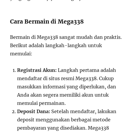
Cara Bermain di Mega338
Bermain di Mega338 sangat mudah dan praktis.
Berikut adalah langkah-langkah untuk
memulai:
Registrasi Akun:
Langkah pertama adalah
mendaftar di situs resmi Mega338. Cukup
masukkan informasi yang diperlukan, dan
Anda akan segera memiliki akun untuk
memulai permainan.
Deposit Dana:
Setelah mendaftar, lakukan
deposit menggunakan berbagai metode
pembayaran yang disediakan. Mega338