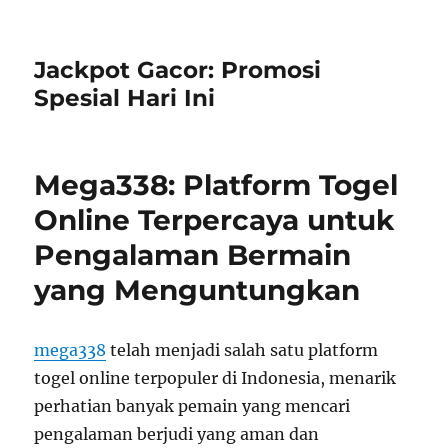
Jackpot Gacor: Promosi
Spesial Hari Ini
Mega338: Platform Togel
Online Terpercaya untuk
Pengalaman Bermain
yang Menguntungkan
mega338
telah menjadi salah satu platform
togel online terpopuler di Indonesia, menarik
perhatian banyak pemain yang mencari
pengalaman berjudi yang aman dan