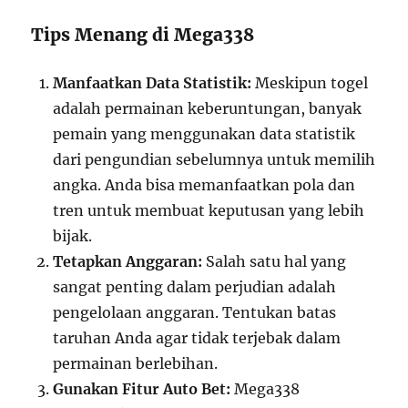
Tips Menang di Mega338
Manfaatkan Data Statistik:
Meskipun togel
adalah permainan keberuntungan, banyak
pemain yang menggunakan data statistik
dari pengundian sebelumnya untuk memilih
angka. Anda bisa memanfaatkan pola dan
tren untuk membuat keputusan yang lebih
bijak.
Tetapkan Anggaran:
Salah satu hal yang
sangat penting dalam perjudian adalah
pengelolaan anggaran. Tentukan batas
taruhan Anda agar tidak terjebak dalam
permainan berlebihan.
Gunakan Fitur Auto Bet:
Mega338