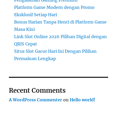
Pengalaman Gaming Premium
Platform Game Modern dengan Promo
Eksklusif Setiap Hari
Bonus Harian Tanpa Henti di Platform Game
Masa Kini
Link Slot Online 2026 Pilihan Digital dengan
QRIS Cepat
Situs Slot Gacor Hari Ini Dengan Pilihan
Permainan Lengkap
Recent Comments
A WordPress Commenter
on
Hello world!