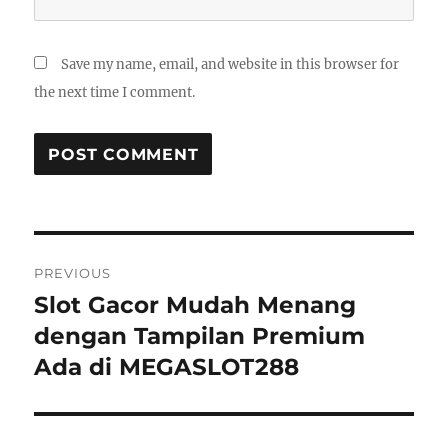
Save my name, email, and website in this browser for
the next time I comment.
Post
PREVIOUS
navigation
Slot Gacor Mudah Menang
Previous
post:
dengan Tampilan Premium
Ada di MEGASLOT288