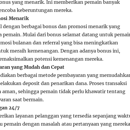
bonus yang menarik. Ini memberikan pemain banyak
mencoba keberuntungan mereka.
osi Menarik
l dengan berbagai bonus dan promosi menarik yang
a pemain. Mulai dari bonus selamat datang untuk pemai
omosi bulanan dan referral yang bisa meningkatkan
ntuk meraih kemenangan. Dengan adanya bonus ini,
emaksimalkan potensi kemenangan mereka.
ran yang Mudah dan Cepat
diakan berbagai metode pembayaran yang memudahka
lakukan deposit dan penarikan dana. Proses transaksi
n aman, sehingga pemain tidak perlu khawatir tentang
aran saat bermain.
gan 24/7
ikan layanan pelanggan yang tersedia sepanjang wakt
 pemain dengan masalah atau pertanyaan yang merek