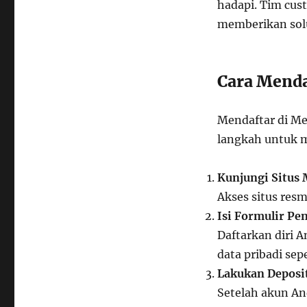
hadapi. Tim cus
memberikan solu
Cara Menda
Mendaftar di Me
langkah untuk 
Kunjungi Situs
Akses situs re
Isi Formulir Pe
Daftarkan diri 
data pribadi sep
Lakukan Deposi
Setelah akun An