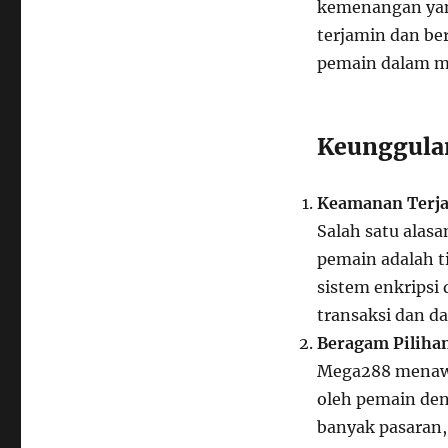
kemenangan yan
terjamin dan be
pemain dalam m
Keunggula
Keamanan Terj
Salah satu alas
pemain adalah 
sistem enkrips
transaksi dan da
Beragam Piliha
Mega288 menawa
oleh pemain den
banyak pasaran,