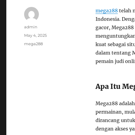
mega288
telah m
Indonesia. Deng
Author
admin
gacor, Mega288
Posted
May 4, 2025
menguntungkan. 
on
Tags
mega288
kuat sebagai sit
dalam tentang M
pemain judi onli
Apa Itu Me
Mega288 adalah 
permainan, mulai
dirancang untu
dengan akses ya