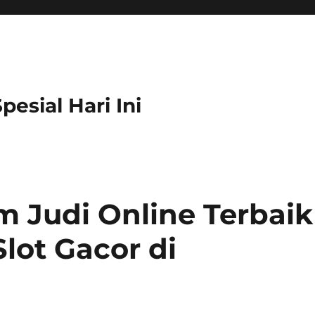
esial Hari Ini
m Judi Online Terbaik
lot Gacor di