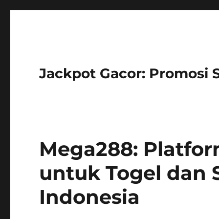
Jackpot Gacor: Promosi Sp
Mega288: Platfor
untuk Togel dan S
Indonesia