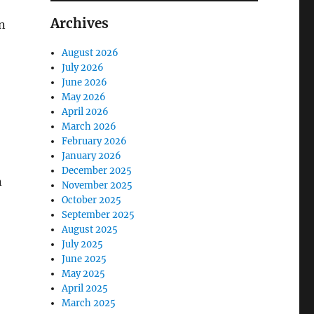
Archives
n
August 2026
July 2026
June 2026
May 2026
April 2026
March 2026
February 2026
January 2026
December 2025
n
November 2025
October 2025
September 2025
August 2025
July 2025
June 2025
May 2025
April 2025
March 2025