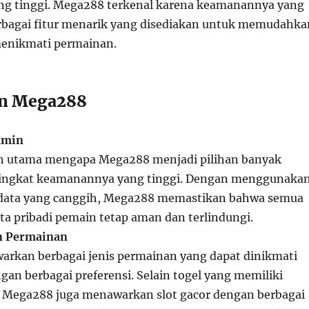
g tinggi. Mega288 terkenal karena keamanannya yang
rbagai fitur menarik yang disediakan untuk memudahka
enikmati permainan.
n Mega288
amin
an utama mengapa Mega288 menjadi pilihan banyak
tingkat keamanannya yang tinggi. Dengan menggunaka
i data yang canggih, Mega288 memastikan bahwa semua
ta pribadi pemain tetap aman dan terlindungi.
n Permainan
rkan berbagai jenis permainan yang dapat dinikmati
gan berbagai preferensi. Selain togel yang memiliki
 Mega288 juga menawarkan slot gacor dengan berbagai