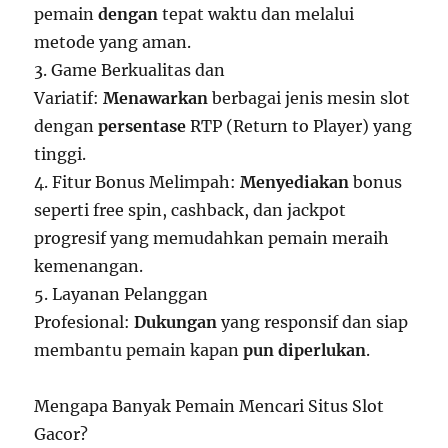
pemain
dengan
tepat waktu dan melalui
metode yang aman.
3. Game Berkualitas dan
Variatif:
Menawarkan
berbagai jenis mesin slot
dengan
persentase
RTP (Return to Player) yang
tinggi.
4. Fitur Bonus Melimpah:
Menyediakan
bonus
seperti free spin, cashback, dan jackpot
progresif yang memudahkan pemain meraih
kemenangan.
5. Layanan Pelanggan
Profesional:
Dukungan
yang responsif dan siap
membantu pemain kapan
pun diperlukan
.
Mengapa Banyak Pemain Mencari Situs Slot
Gacor?