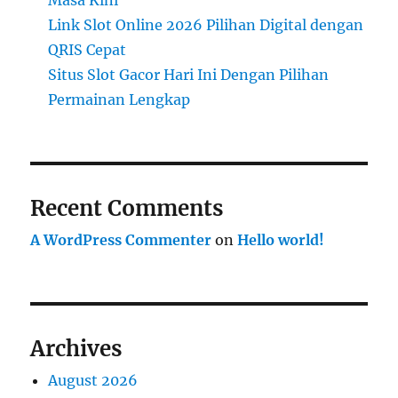
Masa Kini
Link Slot Online 2026 Pilihan Digital dengan
QRIS Cepat
Situs Slot Gacor Hari Ini Dengan Pilihan
Permainan Lengkap
Recent Comments
A WordPress Commenter
on
Hello world!
Archives
August 2026