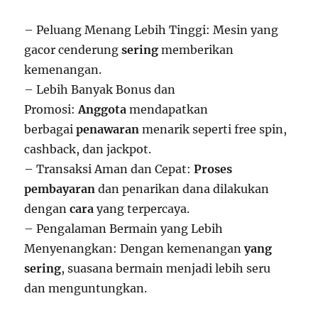
– Peluang Menang Lebih Tinggi: Mesin yang
gacor cenderung
sering
memberikan
kemenangan.
– Lebih Banyak Bonus dan
Promosi:
Anggota
mendapatkan
berbagai
penawaran
menarik seperti free spin,
cashback, dan jackpot.
– Transaksi Aman dan Cepat:
Proses
pembayaran
dan penarikan dana dilakukan
dengan
cara
yang terpercaya.
– Pengalaman Bermain yang Lebih
Menyenangkan: Dengan kemenangan
yang
sering
, suasana bermain menjadi lebih seru
dan menguntungkan.