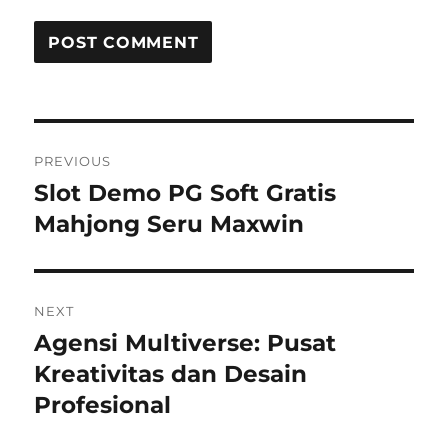
Post
PREVIOUS
navigation
Slot Demo PG Soft Gratis
Previous
post:
Mahjong Seru Maxwin
NEXT
Agensi Multiverse: Pusat
Next
post:
Kreativitas dan Desain
Profesional