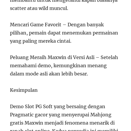
membantu untuk mengetahui kapan biasanya
scatter atau wild muncul.
Mencari Game Favorit – Dengan banyak
pilihan, pemain dapat menemukan permainan
yang paling mereka cintai.
Peluang Meraih Maxwin di Versi Asli – Setelah
memahami demo, kemungkinan menang
dalam mode asli akan lebih besar.
Kesimpulan
Demo Slot PG Soft yang bersaing dengan
Pragmatic gacor yang menyerupai Mahjong
gratis Maxwin menjadi fenomena menarik di