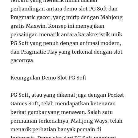
terbaru yang menarik minat adalah
perbandingan antara demo slot PG Soft dan
Pragmatic gacor, yang mirip dengan Mahjong
gratis Maxwin. Konsep ini menyajikan
persaingan menarik antara karakteristik unik
PG Soft yang penuh dengan animasi modern,
dan Pragmatic Play yang terkenal dengan slot
gacornya.
Keunggulan Demo Slot PG Soft
PG Soft, atau yang dikenal juga dengan Pocket
Games Soft, telah mendapatkan ketenaran
berkat gambar yang menawan. Salah satu
permainan terkenalnya, Mahjong Ways, telah
menarik perhatian banyak pemain di