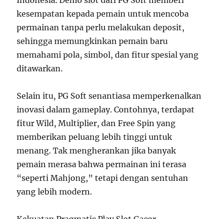
Indonesia. Demo slot dari PG Soft memberi
kesempatan kepada pemain untuk mencoba
permainan tanpa perlu melakukan deposit,
sehingga memungkinkan pemain baru
memahami pola, simbol, dan fitur spesial yang
ditawarkan.
Selain itu, PG Soft senantiasa memperkenalkan
inovasi dalam gameplay. Contohnya, terdapat
fitur Wild, Multiplier, dan Free Spin yang
memberikan peluang lebih tinggi untuk
menang. Tak mengherankan jika banyak
pemain merasa bahwa permainan ini terasa
“seperti Mahjong,” tetapi dengan sentuhan
yang lebih modern.