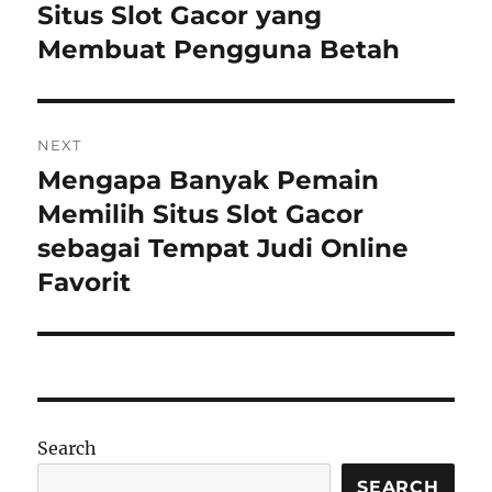
post:
Situs Slot Gacor yang
Membuat Pengguna Betah
NEXT
Mengapa Banyak Pemain
Next
post:
Memilih Situs Slot Gacor
sebagai Tempat Judi Online
Favorit
Search
SEARCH