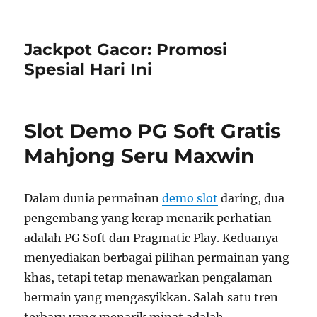
Jackpot Gacor: Promosi
Spesial Hari Ini
Slot Demo PG Soft Gratis
Mahjong Seru Maxwin
Dalam dunia permainan
demo slot
daring, dua
pengembang yang kerap menarik perhatian
adalah PG Soft dan Pragmatic Play. Keduanya
menyediakan berbagai pilihan permainan yang
khas, tetapi tetap menawarkan pengalaman
bermain yang mengasyikkan. Salah satu tren