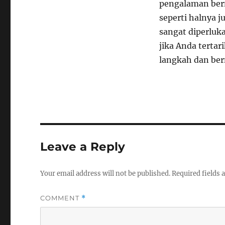
pengalaman be
seperti halnya 
sangat diperluk
jika Anda terta
langkah dan ber
Leave a Reply
Your email address will not be published.
Required fields
COMMENT
*