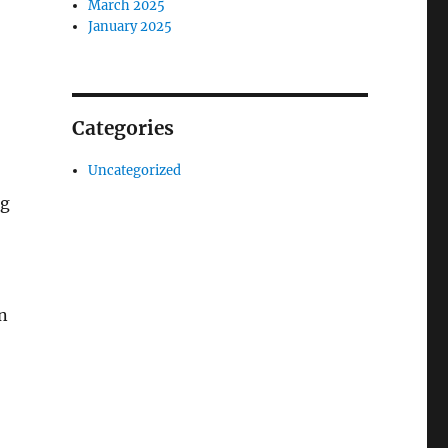
March 2025
January 2025
Categories
Uncategorized
ng
n