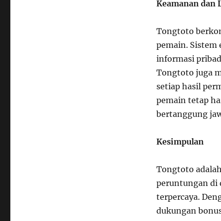
Keamanan dan L
Tongtoto berko
pemain. Sistem
informasi pribad
Tongtoto juga m
setiap hasil pe
pemain tetap ha
bertanggung ja
Kesimpulan
Tongtoto adalah 
peruntungan di 
terpercaya. Den
dukungan bonu