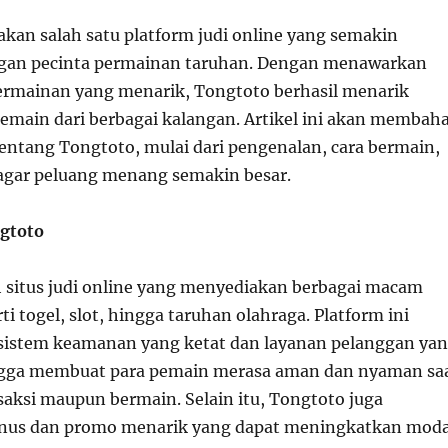
kan salah satu platform judi online yang semakin
ngan pecinta permainan taruhan. Dengan menawarkan
permainan yang menarik, Tongtoto berhasil menarik
pemain dari berbagai kalangan. Artikel ini akan membah
tentang Tongtoto, mulai dari pengenalan, cara bermain,
 agar peluang menang semakin besar.
gtoto
 situs judi online yang menyediakan berbagai macam
i togel, slot, hingga taruhan olahraga. Platform ini
sistem keamanan yang ketat dan layanan pelanggan ya
ingga membuat para pemain merasa aman dan nyaman sa
aksi maupun bermain. Selain itu, Tongtoto juga
us dan promo menarik yang dapat meningkatkan moda