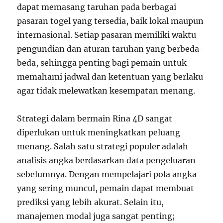
dapat memasang taruhan pada berbagai
pasaran togel yang tersedia, baik lokal maupun
internasional. Setiap pasaran memiliki waktu
pengundian dan aturan taruhan yang berbeda-
beda, sehingga penting bagi pemain untuk
memahami jadwal dan ketentuan yang berlaku
agar tidak melewatkan kesempatan menang.
Strategi dalam bermain Rina 4D sangat
diperlukan untuk meningkatkan peluang
menang. Salah satu strategi populer adalah
analisis angka berdasarkan data pengeluaran
sebelumnya. Dengan mempelajari pola angka
yang sering muncul, pemain dapat membuat
prediksi yang lebih akurat. Selain itu,
manajemen modal juga sangat penting;