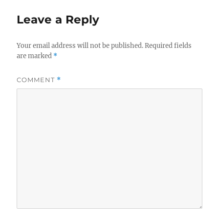
Leave a Reply
Your email address will not be published.
Required fields
are marked
*
COMMENT
*