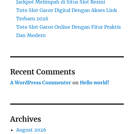
Jackpot Melimpah di Situs Slot Resmi
Toto Slot Gacor Digital Dengan Akses Link
Terbaru 2026
Toto Slot Gacor Online Dengan Fitur Praktis
Dan Modern
Recent Comments
A WordPress Commenter
on
Hello world!
Archives
August 2026