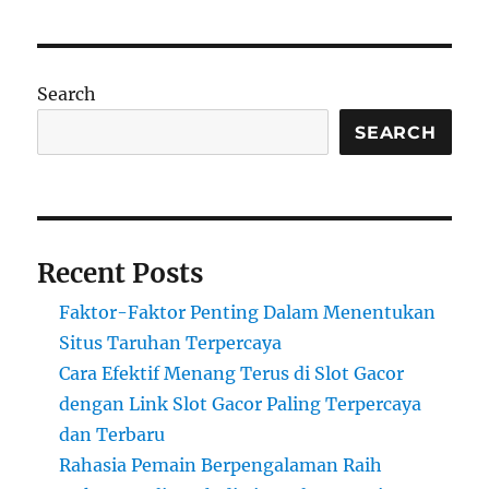
Search
SEARCH
Recent Posts
Faktor-Faktor Penting Dalam Menentukan
Situs Taruhan Terpercaya
Cara Efektif Menang Terus di Slot Gacor
dengan Link Slot Gacor Paling Terpercaya
dan Terbaru
Rahasia Pemain Berpengalaman Raih