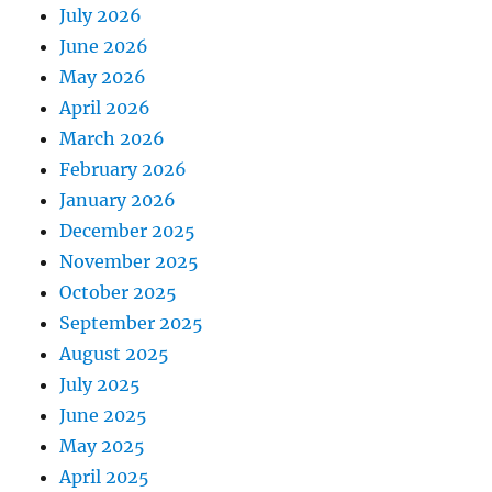
July 2026
June 2026
May 2026
April 2026
March 2026
February 2026
January 2026
December 2025
November 2025
October 2025
September 2025
August 2025
July 2025
June 2025
May 2025
April 2025