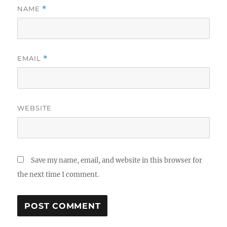
NAME
*
EMAIL
*
WEBSITE
Save my name, email, and website in this browser for
the next time I comment.