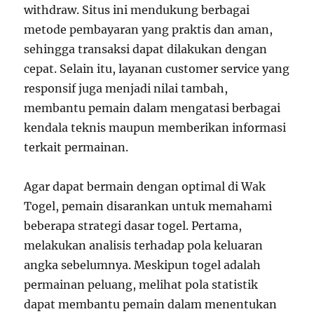
withdraw. Situs ini mendukung berbagai
metode pembayaran yang praktis dan aman,
sehingga transaksi dapat dilakukan dengan
cepat. Selain itu, layanan customer service yang
responsif juga menjadi nilai tambah,
membantu pemain dalam mengatasi berbagai
kendala teknis maupun memberikan informasi
terkait permainan.
Agar dapat bermain dengan optimal di Wak
Togel, pemain disarankan untuk memahami
beberapa strategi dasar togel. Pertama,
melakukan analisis terhadap pola keluaran
angka sebelumnya. Meskipun togel adalah
permainan peluang, melihat pola statistik
dapat membantu pemain dalam menentukan