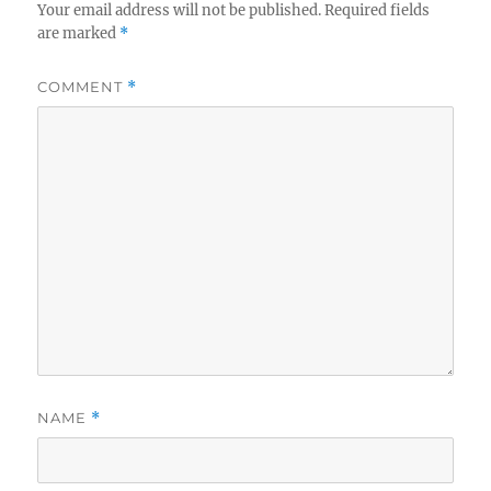
Your email address will not be published.
Required fields
are marked
*
COMMENT
*
NAME
*