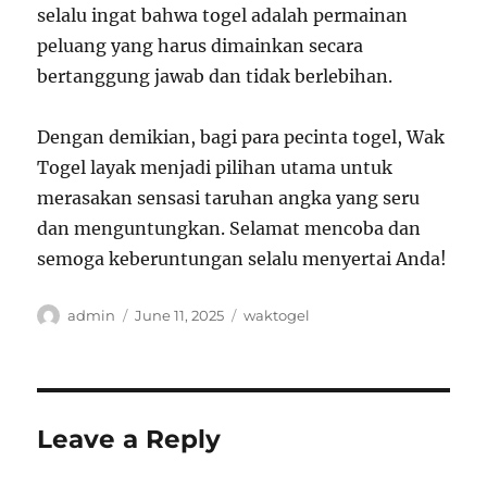
selalu ingat bahwa togel adalah permainan
peluang yang harus dimainkan secara
bertanggung jawab dan tidak berlebihan.
Dengan demikian, bagi para pecinta togel, Wak
Togel layak menjadi pilihan utama untuk
merasakan sensasi taruhan angka yang seru
dan menguntungkan. Selamat mencoba dan
semoga keberuntungan selalu menyertai Anda!
Author
Posted
Tags
admin
June 11, 2025
waktogel
on
Leave a Reply