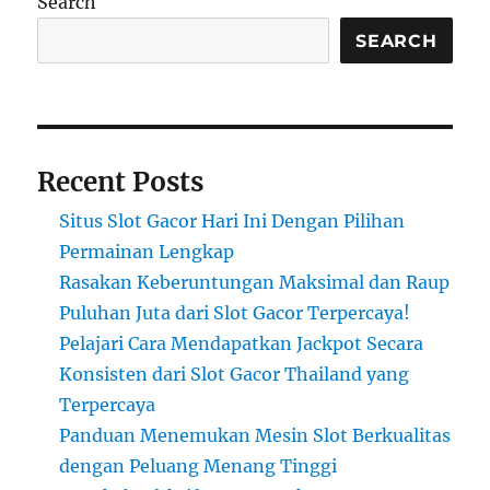
Search
SEARCH
Recent Posts
Situs Slot Gacor Hari Ini Dengan Pilihan
Permainan Lengkap
Rasakan Keberuntungan Maksimal dan Raup
Puluhan Juta dari Slot Gacor Terpercaya!
Pelajari Cara Mendapatkan Jackpot Secara
Konsisten dari Slot Gacor Thailand yang
Terpercaya
Panduan Menemukan Mesin Slot Berkualitas
dengan Peluang Menang Tinggi