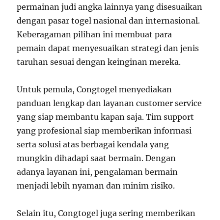
permainan judi angka lainnya yang disesuaikan
dengan pasar togel nasional dan internasional.
Keberagaman pilihan ini membuat para
pemain dapat menyesuaikan strategi dan jenis
taruhan sesuai dengan keinginan mereka.
Untuk pemula, Congtogel menyediakan
panduan lengkap dan layanan customer service
yang siap membantu kapan saja. Tim support
yang profesional siap memberikan informasi
serta solusi atas berbagai kendala yang
mungkin dihadapi saat bermain. Dengan
adanya layanan ini, pengalaman bermain
menjadi lebih nyaman dan minim risiko.
Selain itu, Congtogel juga sering memberikan