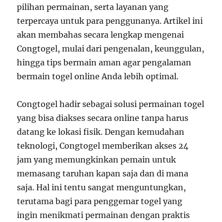
pilihan permainan, serta layanan yang
terpercaya untuk para penggunanya. Artikel ini
akan membahas secara lengkap mengenai
Congtogel, mulai dari pengenalan, keunggulan,
hingga tips bermain aman agar pengalaman
bermain togel online Anda lebih optimal.
Congtogel hadir sebagai solusi permainan togel
yang bisa diakses secara online tanpa harus
datang ke lokasi fisik. Dengan kemudahan
teknologi, Congtogel memberikan akses 24
jam yang memungkinkan pemain untuk
memasang taruhan kapan saja dan di mana
saja. Hal ini tentu sangat menguntungkan,
terutama bagi para penggemar togel yang
ingin menikmati permainan dengan praktis