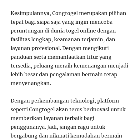
Kesimpulannya, Congtogel merupakan pilihan
tepat bagi siapa saja yang ingin mencoba
peruntungan di dunia togel online dengan
fasilitas lengkap, keamanan terjamin, dan
layanan profesional. Dengan mengikuti
panduan serta memanfaatkan fitur yang
tersedia, peluang meraih kemenangan menjadi
lebih besar dan pengalaman bermain tetap
menyenangkan.
Dengan perkembangan teknologi, platform
seperti Congtogel akan terus berinovasi untuk
memberikan layanan terbaik bagi
penggunanya. Jadi, jangan ragu untuk
bergabung dan nikmati kemudahan bermain