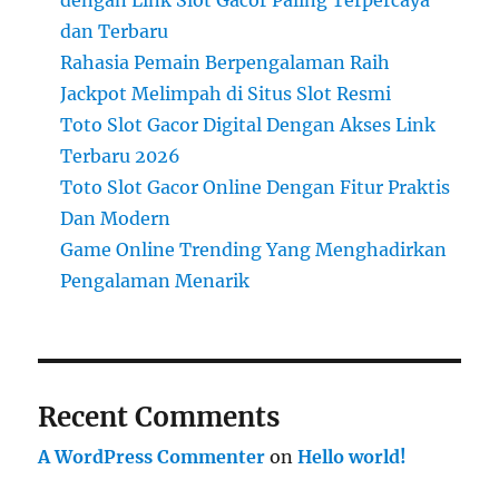
dengan Link Slot Gacor Paling Terpercaya
dan Terbaru
Rahasia Pemain Berpengalaman Raih
Jackpot Melimpah di Situs Slot Resmi
Toto Slot Gacor Digital Dengan Akses Link
Terbaru 2026
Toto Slot Gacor Online Dengan Fitur Praktis
Dan Modern
Game Online Trending Yang Menghadirkan
Pengalaman Menarik
Recent Comments
A WordPress Commenter
on
Hello world!