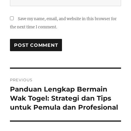
Save my name, email, and website in this browser for
the next time I comment.
Post
PREVIOUS
navigation
Panduan Lengkap Bermain
Previous
post:
Wak Togel: Strategi dan Tips
untuk Pemula dan Profesional