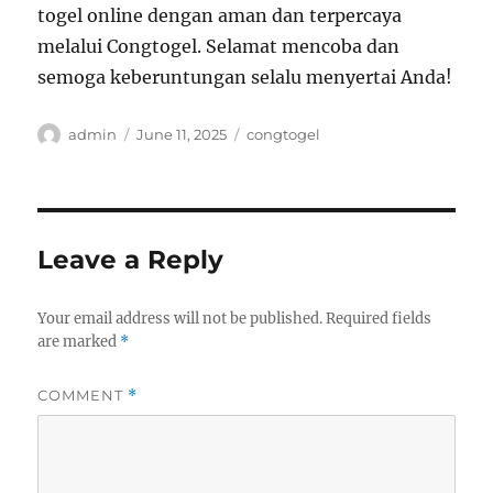
togel online dengan aman dan terpercaya
melalui Congtogel. Selamat mencoba dan
semoga keberuntungan selalu menyertai Anda!
Author
Posted
Tags
admin
June 11, 2025
congtogel
on
Leave a Reply
Your email address will not be published.
Required fields
are marked
*
COMMENT
*