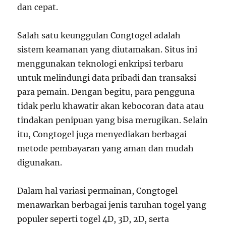
dan cepat.
Salah satu keunggulan Congtogel adalah
sistem keamanan yang diutamakan. Situs ini
menggunakan teknologi enkripsi terbaru
untuk melindungi data pribadi dan transaksi
para pemain. Dengan begitu, para pengguna
tidak perlu khawatir akan kebocoran data atau
tindakan penipuan yang bisa merugikan. Selain
itu, Congtogel juga menyediakan berbagai
metode pembayaran yang aman dan mudah
digunakan.
Dalam hal variasi permainan, Congtogel
menawarkan berbagai jenis taruhan togel yang
populer seperti togel 4D, 3D, 2D, serta