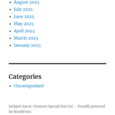
August 2025
July 2025
June 2025
May 2025
April 2025
March 2025
January 2025
Categories
Uncategorized
Jackpot Gacor: Promosi Spesial Hari Ini
Proudly powered
by WordPress