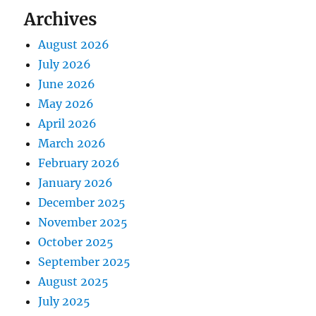
Archives
August 2026
July 2026
June 2026
May 2026
April 2026
March 2026
February 2026
January 2026
December 2025
November 2025
October 2025
September 2025
August 2025
July 2025