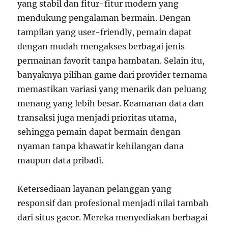
yang stabil dan fitur-fitur modern yang
mendukung pengalaman bermain. Dengan
tampilan yang user-friendly, pemain dapat
dengan mudah mengakses berbagai jenis
permainan favorit tanpa hambatan. Selain itu,
banyaknya pilihan game dari provider ternama
memastikan variasi yang menarik dan peluang
menang yang lebih besar. Keamanan data dan
transaksi juga menjadi prioritas utama,
sehingga pemain dapat bermain dengan
nyaman tanpa khawatir kehilangan dana
maupun data pribadi.
Ketersediaan layanan pelanggan yang
responsif dan profesional menjadi nilai tambah
dari situs gacor. Mereka menyediakan berbagai