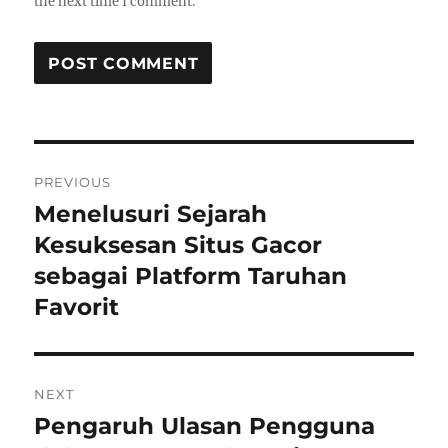
the next time I comment.
Post
PREVIOUS
navigation
Menelusuri Sejarah
Previous
post:
Kesuksesan Situs Gacor
sebagai Platform Taruhan
Favorit
NEXT
Pengaruh Ulasan Pengguna
Next