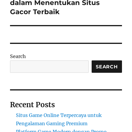
post:
dalam Menentukan Situs
Gacor Terbaik
Search
SEARCH
Recent Posts
Situs Game Online Terpercaya untuk
Pengalaman Gaming Premium
Platform Game Modern dengan Promo