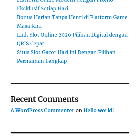
Eksklusif Setiap Hari
Bonus Harian Tanpa Henti di Platform Game
Masa Kini
Link Slot Online 2026 Pilihan Digital dengan
QRIS Cepat
Situs Slot Gacor Hari Ini Dengan Pilihan
Permainan Lengkap
Recent Comments
A WordPress Commenter
on
Hello world!