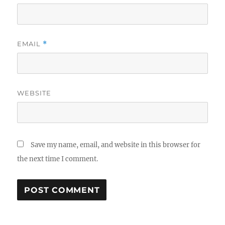
EMAIL
*
WEBSITE
Save my name, email, and website in this browser for
the next time I comment.