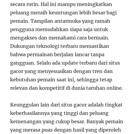
secara rutin. Hal ini mampu meningkatkan
peluang meraih keuntungan lebih besar bagi
pemain. Tampilan antarmuka yang ramah
pengguna memudahkan siapa saja untuk
mengakses dan memahami cara bermain.
Dukungan teknologi terbaru memastikan
bahwa permainan berjalan lancar tanpa
gangguan. Selalu ada update terbaru dari situs
gacor yang menyesuaikan dengan tren dan
kebutuhan pemain saat ini, sehingga tetap
relevan dan kompetitif di dunia taruhan online.
Keunggulan lain dari situs gacor adalah tingkat
keberhasilannya yang tinggi dan peluang
kemenangan yang cukup besar. Banyak pemain
yang merasa puas dengan hasil yang diperoleh