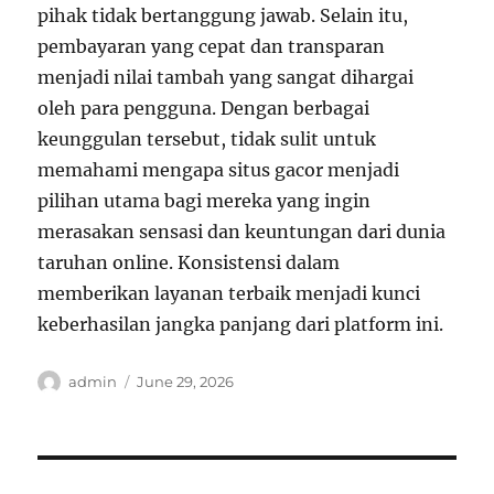
pihak tidak bertanggung jawab. Selain itu,
pembayaran yang cepat dan transparan
menjadi nilai tambah yang sangat dihargai
oleh para pengguna. Dengan berbagai
keunggulan tersebut, tidak sulit untuk
memahami mengapa situs gacor menjadi
pilihan utama bagi mereka yang ingin
merasakan sensasi dan keuntungan dari dunia
taruhan online. Konsistensi dalam
memberikan layanan terbaik menjadi kunci
keberhasilan jangka panjang dari platform ini.
Author
Posted
admin
June 29, 2026
on