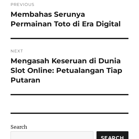
PREVIOUS
navigation
Membahas Serunya
Previous
post:
Permainan Toto di Era Digital
NEXT
Mengasah Keseruan di Dunia
Next
post:
Slot Online: Petualangan Tiap
Putaran
Search
SEARCH