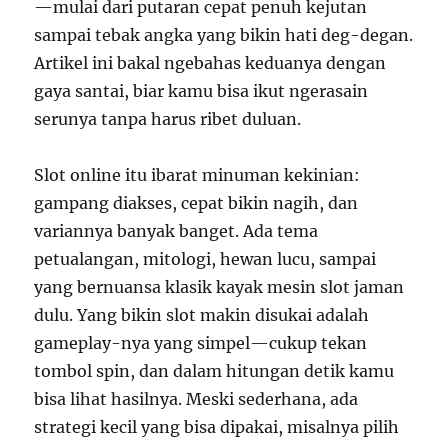
—mulai dari putaran cepat penuh kejutan
sampai tebak angka yang bikin hati deg-degan.
Artikel ini bakal ngebahas keduanya dengan
gaya santai, biar kamu bisa ikut ngerasain
serunya tanpa harus ribet duluan.
Slot online itu ibarat minuman kekinian:
gampang diakses, cepat bikin nagih, dan
variannya banyak banget. Ada tema
petualangan, mitologi, hewan lucu, sampai
yang bernuansa klasik kayak mesin slot jaman
dulu. Yang bikin slot makin disukai adalah
gameplay-nya yang simpel—cukup tekan
tombol spin, dan dalam hitungan detik kamu
bisa lihat hasilnya. Meski sederhana, ada
strategi kecil yang bisa dipakai, misalnya pilih