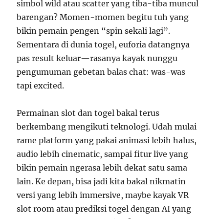
simbol wild atau scatter yang tiba-tiba muncul
barengan? Momen-momen begitu tuh yang
bikin pemain pengen “spin sekali lagi”.
Sementara di dunia togel, euforia datangnya
pas result keluar—rasanya kayak nunggu
pengumuman gebetan balas chat: was-was
tapi excited.
Permainan slot dan togel bakal terus
berkembang mengikuti teknologi. Udah mulai
rame platform yang pakai animasi lebih halus,
audio lebih cinematic, sampai fitur live yang
bikin pemain ngerasa lebih dekat satu sama
lain. Ke depan, bisa jadi kita bakal nikmatin
versi yang lebih immersive, maybe kayak VR
slot room atau prediksi togel dengan AI yang