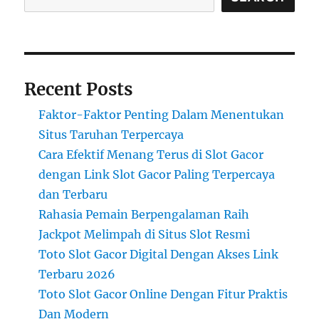
Recent Posts
Faktor-Faktor Penting Dalam Menentukan
Situs Taruhan Terpercaya
Cara Efektif Menang Terus di Slot Gacor
dengan Link Slot Gacor Paling Terpercaya
dan Terbaru
Rahasia Pemain Berpengalaman Raih
Jackpot Melimpah di Situs Slot Resmi
Toto Slot Gacor Digital Dengan Akses Link
Terbaru 2026
Toto Slot Gacor Online Dengan Fitur Praktis
Dan Modern