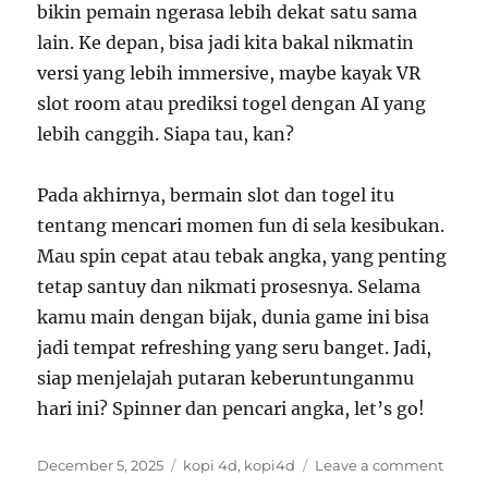
bikin pemain ngerasa lebih dekat satu sama
lain. Ke depan, bisa jadi kita bakal nikmatin
versi yang lebih immersive, maybe kayak VR
slot room atau prediksi togel dengan AI yang
lebih canggih. Siapa tau, kan?
Pada akhirnya, bermain slot dan togel itu
tentang mencari momen fun di sela kesibukan.
Mau spin cepat atau tebak angka, yang penting
tetap santuy dan nikmati prosesnya. Selama
kamu main dengan bijak, dunia game ini bisa
jadi tempat refreshing yang seru banget. Jadi,
siap menjelajah putaran keberuntunganmu
hari ini? Spinner dan pencari angka, let’s go!
Posted
Tags
on
December 5, 2025
kopi 4d
,
kopi4d
Leave a comment
on
Petua