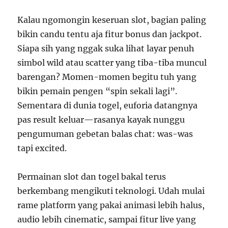
Kalau ngomongin keseruan slot, bagian paling
bikin candu tentu aja fitur bonus dan jackpot.
Siapa sih yang nggak suka lihat layar penuh
simbol wild atau scatter yang tiba-tiba muncul
barengan? Momen-momen begitu tuh yang
bikin pemain pengen “spin sekali lagi”.
Sementara di dunia togel, euforia datangnya
pas result keluar—rasanya kayak nunggu
pengumuman gebetan balas chat: was-was
tapi excited.
Permainan slot dan togel bakal terus
berkembang mengikuti teknologi. Udah mulai
rame platform yang pakai animasi lebih halus,
audio lebih cinematic, sampai fitur live yang