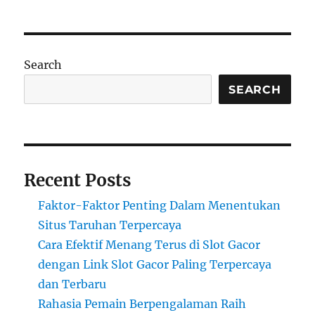
Seru
di
Dunia
Slot
Search
dan
Togel
SEARCH
Onlin
Recent Posts
Faktor-Faktor Penting Dalam Menentukan
Situs Taruhan Terpercaya
Cara Efektif Menang Terus di Slot Gacor
dengan Link Slot Gacor Paling Terpercaya
dan Terbaru
Rahasia Pemain Berpengalaman Raih