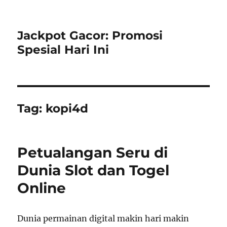
Jackpot Gacor: Promosi
Spesial Hari Ini
Tag:
kopi4d
Petualangan Seru di
Dunia Slot dan Togel
Online
Dunia permainan digital makin hari makin