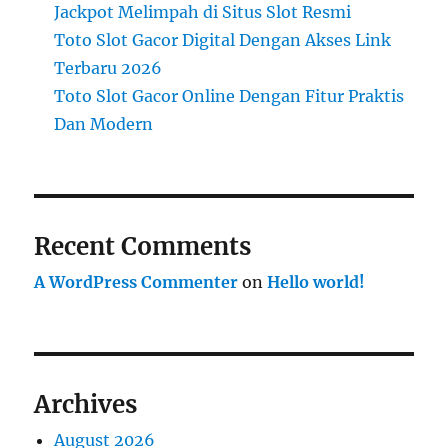
Jackpot Melimpah di Situs Slot Resmi
Toto Slot Gacor Digital Dengan Akses Link
Terbaru 2026
Toto Slot Gacor Online Dengan Fitur Praktis
Dan Modern
Recent Comments
A WordPress Commenter
on
Hello world!
Archives
August 2026