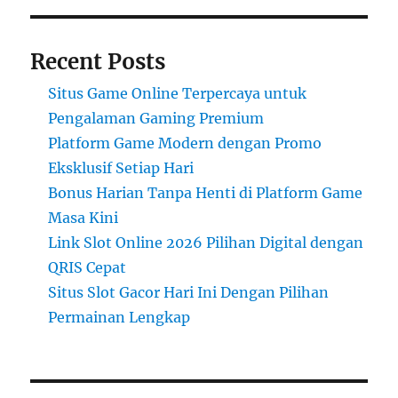
Recent Posts
Situs Game Online Terpercaya untuk
Pengalaman Gaming Premium
Platform Game Modern dengan Promo
Eksklusif Setiap Hari
Bonus Harian Tanpa Henti di Platform Game
Masa Kini
Link Slot Online 2026 Pilihan Digital dengan
QRIS Cepat
Situs Slot Gacor Hari Ini Dengan Pilihan
Permainan Lengkap