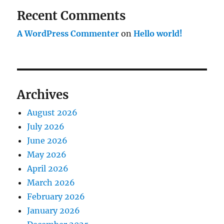
Recent Comments
A WordPress Commenter
on
Hello world!
Archives
August 2026
July 2026
June 2026
May 2026
April 2026
March 2026
February 2026
January 2026