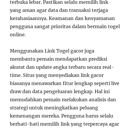
terbuka lebar. Pastikan selalu memilih link
yang aman agar data dan transaksi terjaga
kerahasiaannya. Keamanan dan kenyamanan
pengguna sangat prioritas dalam bermain togel
online.
Menggunakan Link Togel gacor juga
membantu pemain mendapatkan prediksi
akurat dan update angka terbaru secara real-
time. Situs yang menyediakan link gacor
biasanya menawarkan fitur lengkap seperti live
draw dan data pengeluaran lengkap. Hal ini
memudahkan pemain melakukan analisis dan
strategi untuk meningkatkan peluang
kemenangan mereka. Pengguna harus selalu
berhati-hati memilih link yang terpercaya agar