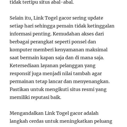
tidak tertipu situs abal-abal.
Selain itu, Link Togel gacor sering update
setiap hari sehingga pemain tidak ketinggalan
informasi penting. Kemudahan akses dari
berbagai perangkat seperti ponsel dan
komputer memberi kenyamanan maksimal
saat bermain kapan saja dan di mana saja.
Ketersediaan layanan pelanggan yang
responsif juga menjadi nilai tambah agar
permainan tetap lancar dan menyenangkan.
Pastikan untuk mengikuti situs resmi yang
memiliki reputasi baik.
Mengandalkan Link Togel gacor adalah
langkah cerdas untuk meningkatkan peluang