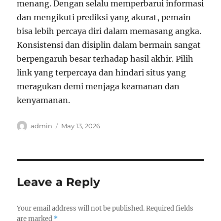
menang. Dengan selalu memperbarui informasi
dan mengikuti prediksi yang akurat, pemain
bisa lebih percaya diri dalam memasang angka.
Konsistensi dan disiplin dalam bermain sangat
berpengaruh besar terhadap hasil akhir. Pilih
link yang terpercaya dan hindari situs yang
meragukan demi menjaga keamanan dan
kenyamanan.
Author
Posted
admin
May 13, 2026
on
Leave a Reply
Your email address will not be published.
Required fields
are marked
*