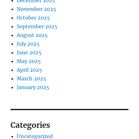
December 2025
November 2025
October 2025
September 2025
August 2025
July 2025
June 2025
May 2025
April 2025
March 2025
January 2025
Categories
Uncategorized