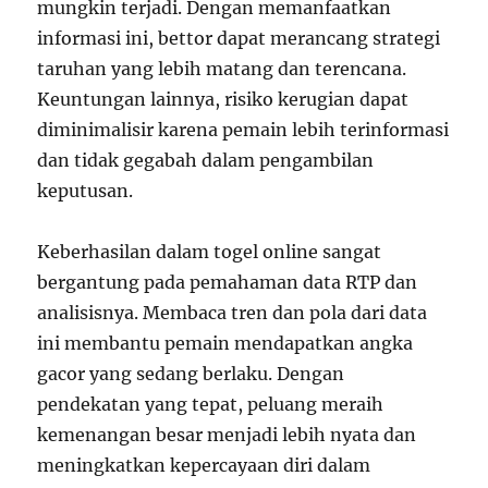
mungkin terjadi. Dengan memanfaatkan
informasi ini, bettor dapat merancang strategi
taruhan yang lebih matang dan terencana.
Keuntungan lainnya, risiko kerugian dapat
diminimalisir karena pemain lebih terinformasi
dan tidak gegabah dalam pengambilan
keputusan.
Keberhasilan dalam togel online sangat
bergantung pada pemahaman data RTP dan
analisisnya. Membaca tren dan pola dari data
ini membantu pemain mendapatkan angka
gacor yang sedang berlaku. Dengan
pendekatan yang tepat, peluang meraih
kemenangan besar menjadi lebih nyata dan
meningkatkan kepercayaan diri dalam