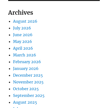
Archives
August 2026
July 2026
June 2026
May 2026
April 2026
March 2026
February 2026
January 2026
December 2025
November 2025
October 2025
September 2025
August 2025