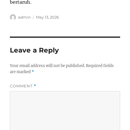
bertaruh.
Author
Posted
admin
May 13, 2026
on
Leave a Reply
Your email address will not be published.
Required fields
are marked
*
COMMENT
*