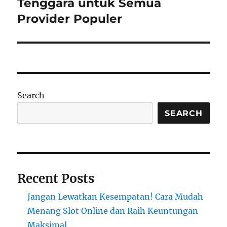
post:
Tenggara untuk Semua
Provider Populer
Search
SEARCH
Recent Posts
Jangan Lewatkan Kesempatan! Cara Mudah
Menang Slot Online dan Raih Keuntungan
Maksimal