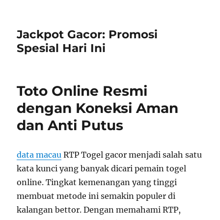
Jackpot Gacor: Promosi
Spesial Hari Ini
Toto Online Resmi
dengan Koneksi Aman
dan Anti Putus
data macau
RTP Togel gacor menjadi salah satu
kata kunci yang banyak dicari pemain togel
online. Tingkat kemenangan yang tinggi
membuat metode ini semakin populer di
kalangan bettor. Dengan memahami RTP,