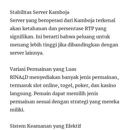
Stabilitas Server Kamboja
Server yang beroperasi dari Kamboja terkenal
akan ketahanan dan persentase RTP yang
signifikan. Ini berarti bahwa peluang untuk
menang lebih tinggi jika dibandingkan dengan
server lainnya.
Variasi Permainan yang Luas
RINA4D menyediakan banyak jenis permainan,
termasuk slot online, togel, poker, dan kasino
langsung. Pemain dapat memilih jenis
permainan sesuai dengan strategi yang mereka
miliki.
Sistem Keamanan yang Efektif