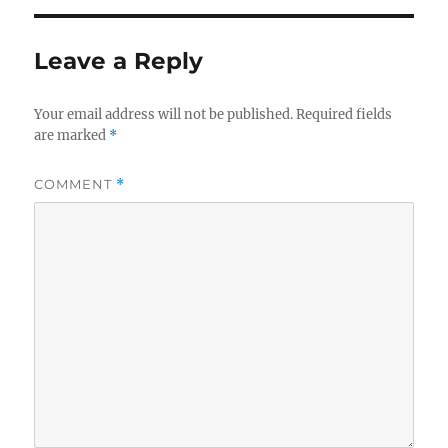
Leave a Reply
Your email address will not be published.
Required fields
are marked
*
COMMENT
*