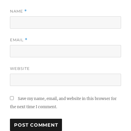
NAME
*
EMAIL
*
WEBSITE
Save my name, email, and website in this browser for
the next time I comment.