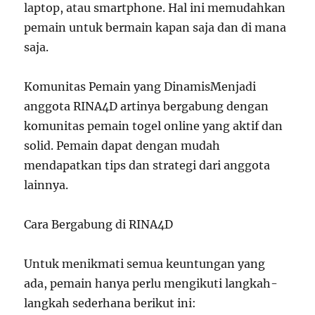
laptop, atau smartphone. Hal ini memudahkan
pemain untuk bermain kapan saja dan di mana
saja.
Komunitas Pemain yang DinamisMenjadi
anggota RINA4D artinya bergabung dengan
komunitas pemain togel online yang aktif dan
solid. Pemain dapat dengan mudah
mendapatkan tips dan strategi dari anggota
lainnya.
Cara Bergabung di RINA4D
Untuk menikmati semua keuntungan yang
ada, pemain hanya perlu mengikuti langkah-
langkah sederhana berikut ini: