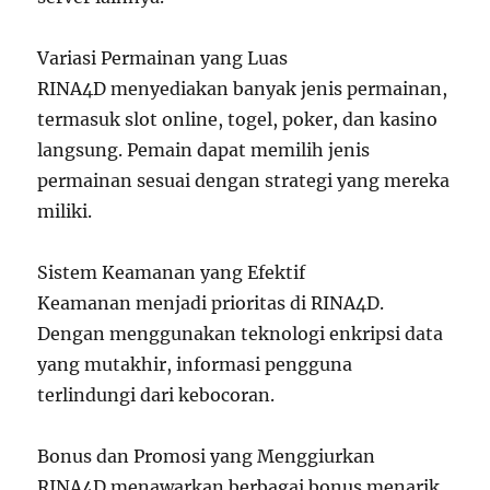
Variasi Permainan yang Luas
RINA4D menyediakan banyak jenis permainan,
termasuk slot online, togel, poker, dan kasino
langsung. Pemain dapat memilih jenis
permainan sesuai dengan strategi yang mereka
miliki.
Sistem Keamanan yang Efektif
Keamanan menjadi prioritas di RINA4D.
Dengan menggunakan teknologi enkripsi data
yang mutakhir, informasi pengguna
terlindungi dari kebocoran.
Bonus dan Promosi yang Menggiurkan
RINA4D menawarkan berbagai bonus menarik