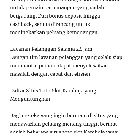
untuk pemain baru maupun yang sudah
bergabung. Dari bonus deposit hingga
cashback, semua dirancang untuk
meningkatkan peluang kemenangan.
Layanan Pelanggan Selama 24 Jam
Dengan tim layanan pelanggan yang selalu siap
membantu, pemain dapat menyelesaikan
masalah dengan cepat dan efisien.
Daftar Situs Toto Slot Kamboja yang
Menguntungkan
Bagi mereka yang ingin bermain di situs yang
menawarkan peluang menang tinggi, berikut
adalah beberapa situs toto slot Kamboja yang