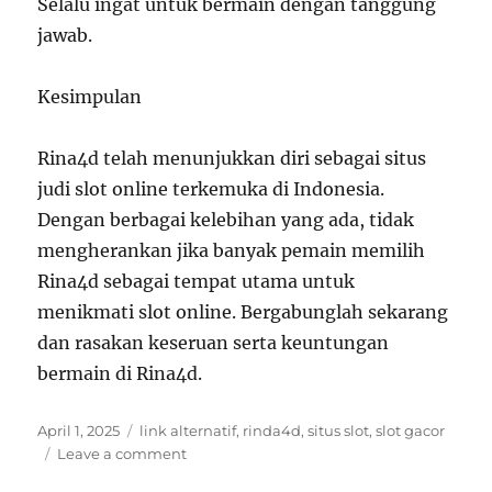
Selalu ingat untuk bermain dengan tanggung
jawab.
Kesimpulan
Rina4d telah menunjukkan diri sebagai situs
judi slot online terkemuka di Indonesia.
Dengan berbagai kelebihan yang ada, tidak
mengherankan jika banyak pemain memilih
Rina4d sebagai tempat utama untuk
menikmati slot online. Bergabunglah sekarang
dan rasakan keseruan serta keuntungan
bermain di Rina4d.
Posted
Tags
April 1, 2025
link alternatif
,
rinda4d
,
situs slot
,
slot gacor
on
on
Leave a comment
Situs