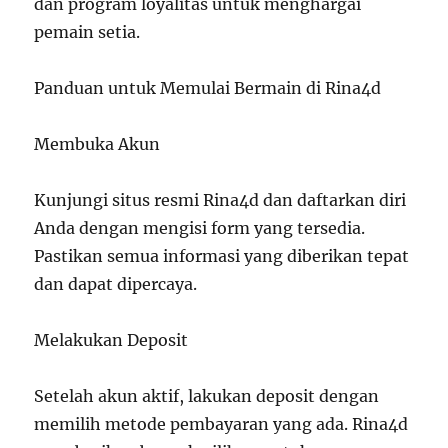
dan program loyalitas untuk menghargai
pemain setia.
Panduan untuk Memulai Bermain di Rina4d
Membuka Akun
Kunjungi situs resmi Rina4d dan daftarkan diri
Anda dengan mengisi form yang tersedia.
Pastikan semua informasi yang diberikan tepat
dan dapat dipercaya.
Melakukan Deposit
Setelah akun aktif, lakukan deposit dengan
memilih metode pembayaran yang ada. Rina4d