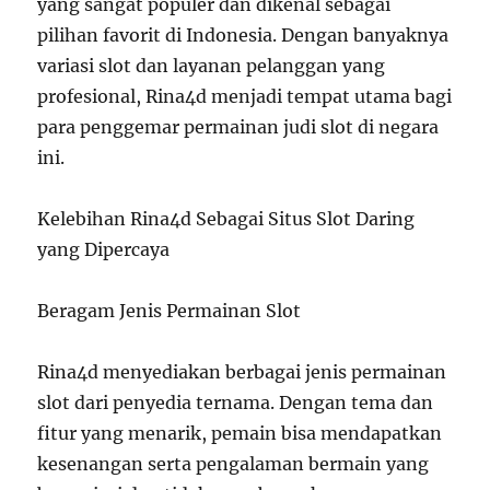
yang sangat populer dan dikenal sebagai
Minggu
pilihan favorit di Indonesia. Dengan banyaknya
variasi slot dan layanan pelanggan yang
profesional, Rina4d menjadi tempat utama bagi
para penggemar permainan judi slot di negara
ini.
Kelebihan Rina4d Sebagai Situs Slot Daring
yang Dipercaya
Beragam Jenis Permainan Slot
Rina4d menyediakan berbagai jenis permainan
slot dari penyedia ternama. Dengan tema dan
fitur yang menarik, pemain bisa mendapatkan
kesenangan serta pengalaman bermain yang