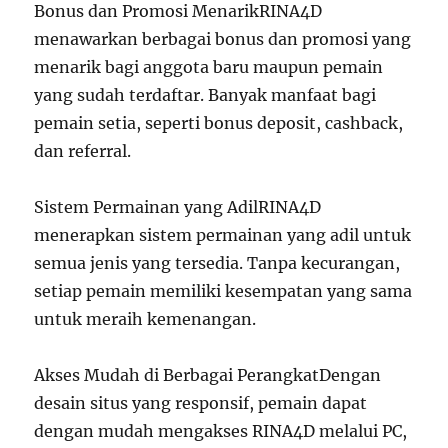
Bonus dan Promosi MenarikRINA4D
menawarkan berbagai bonus dan promosi yang
menarik bagi anggota baru maupun pemain
yang sudah terdaftar. Banyak manfaat bagi
pemain setia, seperti bonus deposit, cashback,
dan referral.
Sistem Permainan yang AdilRINA4D
menerapkan sistem permainan yang adil untuk
semua jenis yang tersedia. Tanpa kecurangan,
setiap pemain memiliki kesempatan yang sama
untuk meraih kemenangan.
Akses Mudah di Berbagai PerangkatDengan
desain situs yang responsif, pemain dapat
dengan mudah mengakses RINA4D melalui PC,