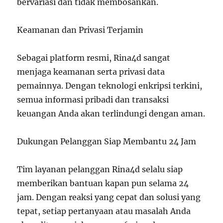
bervariasi dan tidak membosankan.
Keamanan dan Privasi Terjamin
Sebagai platform resmi, Rina4d sangat
menjaga keamanan serta privasi data
pemainnya. Dengan teknologi enkripsi terkini,
semua informasi pribadi dan transaksi
keuangan Anda akan terlindungi dengan aman.
Dukungan Pelanggan Siap Membantu 24 Jam
Tim layanan pelanggan Rina4d selalu siap
memberikan bantuan kapan pun selama 24
jam. Dengan reaksi yang cepat dan solusi yang
tepat, setiap pertanyaan atau masalah Anda