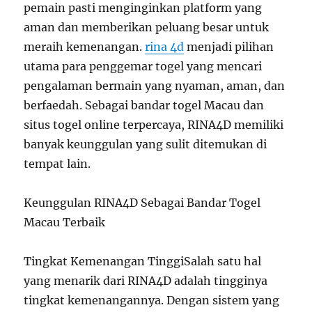
pemain pasti menginginkan platform yang
aman dan memberikan peluang besar untuk
meraih kemenangan.
rina 4d
menjadi pilihan
utama para penggemar togel yang mencari
pengalaman bermain yang nyaman, aman, dan
berfaedah. Sebagai bandar togel Macau dan
situs togel online terpercaya, RINA4D memiliki
banyak keunggulan yang sulit ditemukan di
tempat lain.
Keunggulan RINA4D Sebagai Bandar Togel
Macau Terbaik
Tingkat Kemenangan TinggiSalah satu hal
yang menarik dari RINA4D adalah tingginya
tingkat kemenangannya. Dengan sistem yang