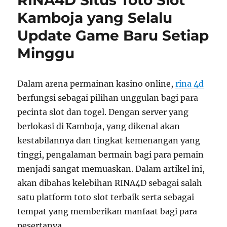
RINA4D Situs Toto Slot
yang
Kamboja yang Selalu
Memberikan
Update Game Baru Setiap
Kemenangan
Setiap
Minggu
Hari
Dalam arena permainan kasino online,
rina 4d
berfungsi sebagai pilihan unggulan bagi para
pecinta slot dan togel. Dengan server yang
berlokasi di Kamboja, yang dikenal akan
kestabilannya dan tingkat kemenangan yang
tinggi, pengalaman bermain bagi para pemain
menjadi sangat memuaskan. Dalam artikel ini,
akan dibahas kelebihan RINA4D sebagai salah
satu platform toto slot terbaik serta sebagai
tempat yang memberikan manfaat bagi para
pesertanya.