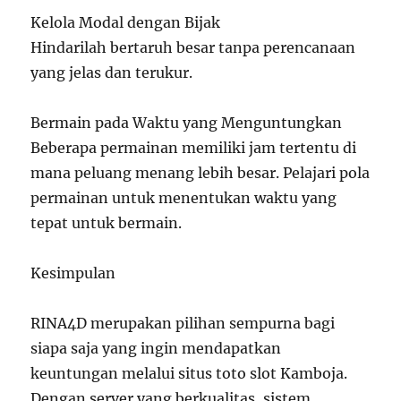
Kelola Modal dengan Bijak
Hindarilah bertaruh besar tanpa perencanaan
yang jelas dan terukur.
Bermain pada Waktu yang Menguntungkan
Beberapa permainan memiliki jam tertentu di
mana peluang menang lebih besar. Pelajari pola
permainan untuk menentukan waktu yang
tepat untuk bermain.
Kesimpulan
RINA4D merupakan pilihan sempurna bagi
siapa saja yang ingin mendapatkan
keuntungan melalui situs toto slot Kamboja.
Dengan server yang berkualitas, sistem