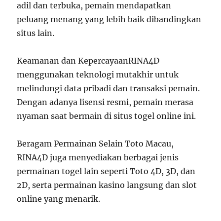
adil dan terbuka, pemain mendapatkan
peluang menang yang lebih baik dibandingkan
situs lain.
Keamanan dan KepercayaanRINA4D
menggunakan teknologi mutakhir untuk
melindungi data pribadi dan transaksi pemain.
Dengan adanya lisensi resmi, pemain merasa
nyaman saat bermain di situs togel online ini.
Beragam Permainan Selain Toto Macau,
RINA4D juga menyediakan berbagai jenis
permainan togel lain seperti Toto 4D, 3D, dan
2D, serta permainan kasino langsung dan slot
online yang menarik.