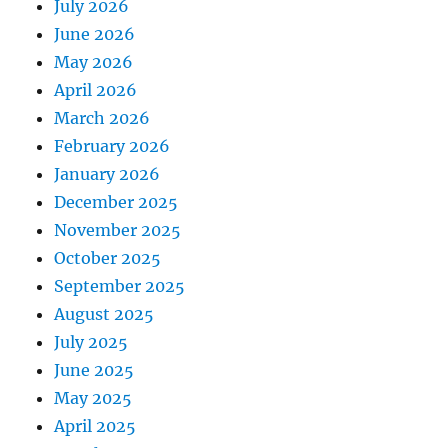
July 2026
June 2026
May 2026
April 2026
March 2026
February 2026
January 2026
December 2025
November 2025
October 2025
September 2025
August 2025
July 2025
June 2025
May 2025
April 2025