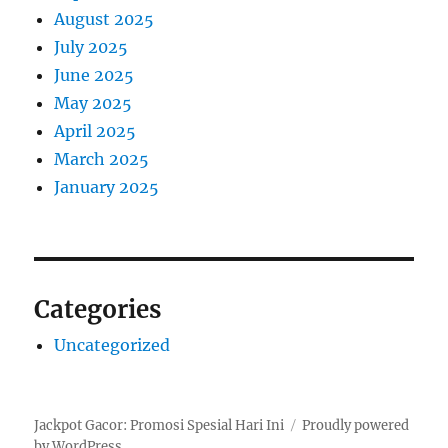
August 2025
July 2025
June 2025
May 2025
April 2025
March 2025
January 2025
Categories
Uncategorized
Jackpot Gacor: Promosi Spesial Hari Ini
Proudly powered
by WordPress