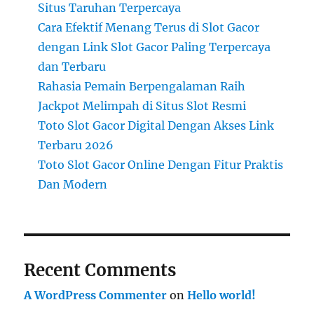
Situs Taruhan Terpercaya
Cara Efektif Menang Terus di Slot Gacor
dengan Link Slot Gacor Paling Terpercaya
dan Terbaru
Rahasia Pemain Berpengalaman Raih
Jackpot Melimpah di Situs Slot Resmi
Toto Slot Gacor Digital Dengan Akses Link
Terbaru 2026
Toto Slot Gacor Online Dengan Fitur Praktis
Dan Modern
Recent Comments
A WordPress Commenter
on
Hello world!