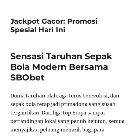
Jackpot Gacor: Promosi
Spesial Hari Ini
Sensasi Taruhan Sepak
Bola Modern Bersama
SBObet
Dunia taruhan olahraga terus berevolusi, dan
sepak bola tetap jadi primadona yang susah
tergantikan. Dari liga top Eropa sampai
pertandingan lokal yang penuh kejutan, semua
menyajikan peluang menarik bagi para