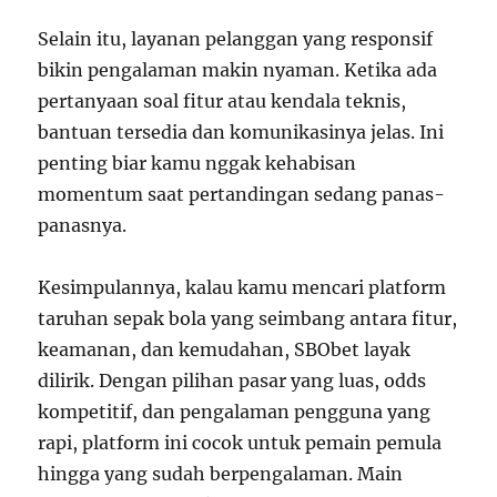
Selain itu, layanan pelanggan yang responsif
bikin pengalaman makin nyaman. Ketika ada
pertanyaan soal fitur atau kendala teknis,
bantuan tersedia dan komunikasinya jelas. Ini
penting biar kamu nggak kehabisan
momentum saat pertandingan sedang panas-
panasnya.
Kesimpulannya, kalau kamu mencari platform
taruhan sepak bola yang seimbang antara fitur,
keamanan, dan kemudahan, SBObet layak
dilirik. Dengan pilihan pasar yang luas, odds
kompetitif, dan pengalaman pengguna yang
rapi, platform ini cocok untuk pemain pemula
hingga yang sudah berpengalaman. Main