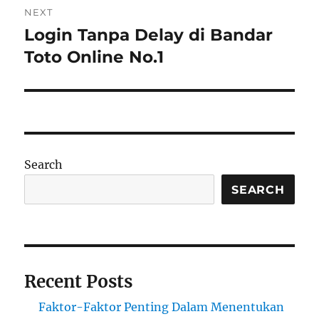
NEXT
Login Tanpa Delay di Bandar
Next
post:
Toto Online No.1
Search
SEARCH
Recent Posts
Faktor-Faktor Penting Dalam Menentukan