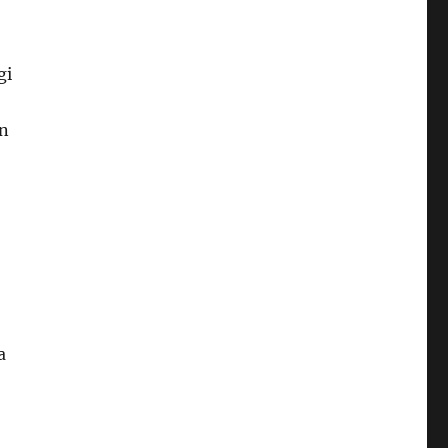
gi
an
a