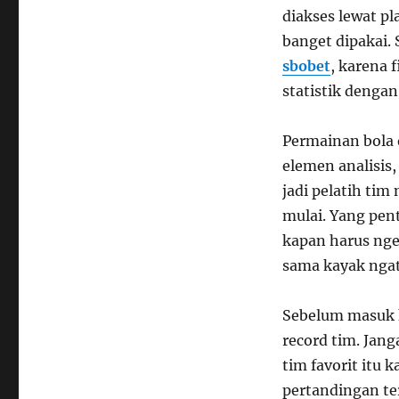
Strategi
diakses lewat p
Cerdas
banget dipakai. 
Menang
di
sbobet
, karena 
Arena
statistik dengan 
Bola
Online
Permainan bola 
elemen analisis,
jadi pelatih tim
mulai. Yang pen
kapan harus ng
sama kayak ngat
Sebelum masuk k
record tim. Jang
tim favorit itu 
pertandingan te