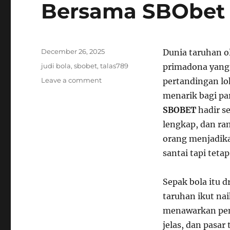
Bersama SBObet
Posted
December 26, 2025
Dunia taruhan ol
on
Tags
judi bola
,
sbobet
,
talas789
primadona yang 
on
Leave a comment
pertandingan lo
Sensasi
menarik bagi pa
Taruhan
SBOBET
hadir se
Sepak
Bola
lengkap, dan ra
Modern
orang menjadik
Bersama
santai tapi tetap
SBObet
Sepak bola itu d
taruhan ikut na
menawarkan peng
jelas, dan pasar