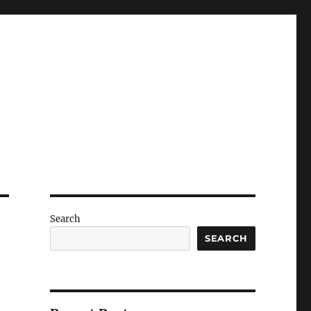
Search
SEARCH