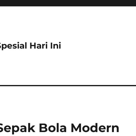
esial Hari Ini
 Sepak Bola Modern