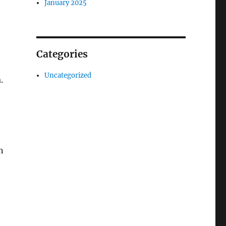
January 2025
Categories
Uncategorized
.
n