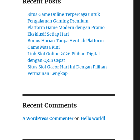
Recent Posts
Situs Game Online Terpercaya untuk
Pengalaman Gaming Premium
Platform Game Modern dengan Promo
Eksklusif Setiap Hari
Bonus Harian Tanpa Henti di Platform
Game Masa Kini
Link Slot Online 2026 Pilihan Digital
dengan QRIS Cepat
Situs Slot Gacor Hari Ini Dengan Pilihan
Permainan Lengkap
e
Recent Comments
A WordPress Commenter
on
Hello world!
i