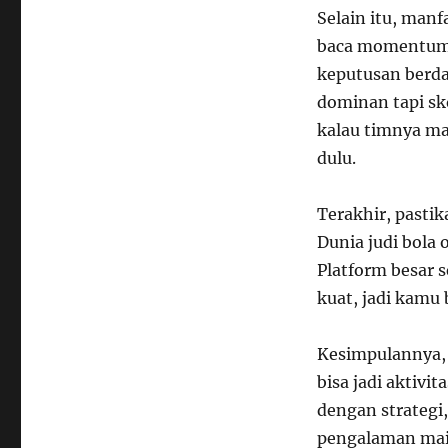
Selain itu, manf
baca momentum p
keputusan berdas
dominan tapi sk
kalau timnya ma
dulu.
Terakhir, pasti
Dunia judi bola 
Platform besar 
kuat, jadi kamu 
Kesimpulannya, 
bisa jadi aktiv
dengan strategi
pengalaman mainn