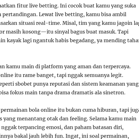
aatkan fitur live betting. Ini cocok buat kamu yang suka
ertandingan. Lewat live betting, kamu bisa ambil
arkan situasi real-time. Misal, tim yang kamu jagoin la
or masih kosong—itu sinyal bagus buat masuk. Tapi
in kayak lagi ngantuk habis begadang, ya mending tah
kan kamu main di platform yang aman dan terpercaya.
online itu rame banget, tapi nggak semuanya legit.
seperti sbobet punya reputasi dan sistem keamanan yang
bisa fokus main tanpa drama dramatis ala sinetron.
permainan bola online itu bukan cuma hiburan, tapi jug
itas yang menantang otak dan feeling. Selama kamu main
, nggak terpancing emosi, dan paham batasan diri,
ya bakal jauh lebih fun. Ingat, ini soal permainan,