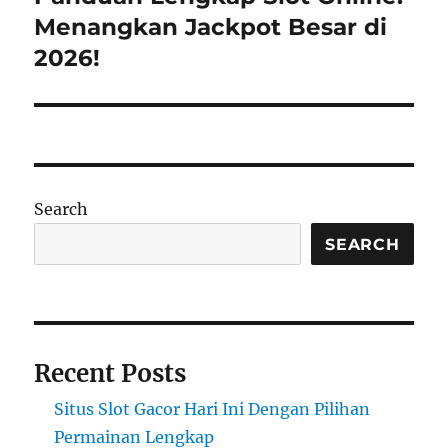
post:
Menangkan Jackpot Besar di
2026!
Search
SEARCH
Recent Posts
Situs Slot Gacor Hari Ini Dengan Pilihan
Permainan Lengkap