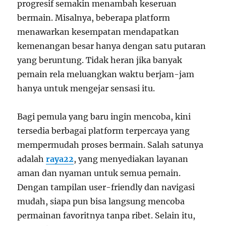
progresif semakin menambah keseruan
bermain. Misalnya, beberapa platform
menawarkan kesempatan mendapatkan
kemenangan besar hanya dengan satu putaran
yang beruntung. Tidak heran jika banyak
pemain rela meluangkan waktu berjam-jam
hanya untuk mengejar sensasi itu.
Bagi pemula yang baru ingin mencoba, kini
tersedia berbagai platform terpercaya yang
mempermudah proses bermain. Salah satunya
adalah
raya22
, yang menyediakan layanan
aman dan nyaman untuk semua pemain.
Dengan tampilan user-friendly dan navigasi
mudah, siapa pun bisa langsung mencoba
permainan favoritnya tanpa ribet. Selain itu,