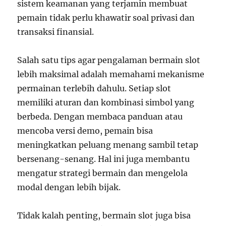
sistem keamanan yang terjamin membuat
pemain tidak perlu khawatir soal privasi dan
transaksi finansial.
Salah satu tips agar pengalaman bermain slot
lebih maksimal adalah memahami mekanisme
permainan terlebih dahulu. Setiap slot
memiliki aturan dan kombinasi simbol yang
berbeda. Dengan membaca panduan atau
mencoba versi demo, pemain bisa
meningkatkan peluang menang sambil tetap
bersenang-senang. Hal ini juga membantu
mengatur strategi bermain dan mengelola
modal dengan lebih bijak.
Tidak kalah penting, bermain slot juga bisa