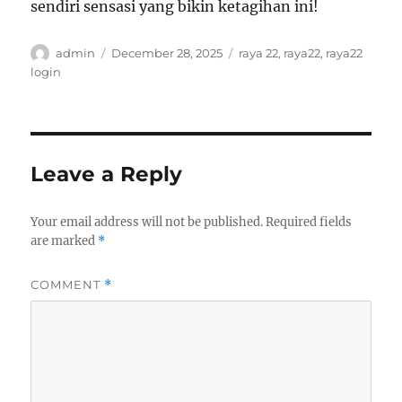
sendiri sensasi yang bikin ketagihan ini!
Author
Posted
Tags
admin
December 28, 2025
raya 22
,
raya22
,
raya22
on
login
Leave a Reply
Your email address will not be published.
Required fields
are marked
*
COMMENT
*