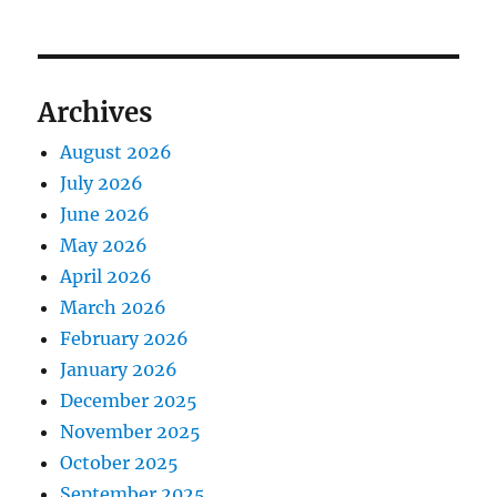
Archives
August 2026
July 2026
June 2026
May 2026
April 2026
March 2026
February 2026
January 2026
December 2025
November 2025
October 2025
September 2025