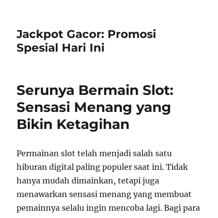
Jackpot Gacor: Promosi
Spesial Hari Ini
Serunya Bermain Slot:
Sensasi Menang yang
Bikin Ketagihan
Permainan slot telah menjadi salah satu
hiburan digital paling populer saat ini. Tidak
hanya mudah dimainkan, tetapi juga
menawarkan sensasi menang yang membuat
pemainnya selalu ingin mencoba lagi. Bagi para