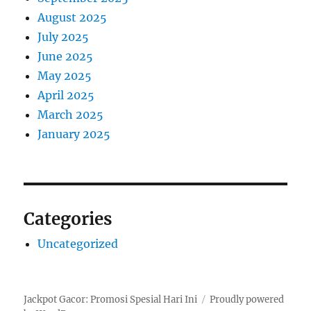
August 2025
July 2025
June 2025
May 2025
April 2025
March 2025
January 2025
Categories
Uncategorized
Jackpot Gacor: Promosi Spesial Hari Ini
Proudly powered