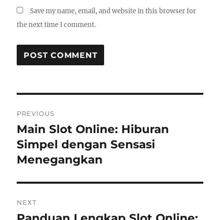
Save my name, email, and website in this browser for
the next time I comment.
Post
PREVIOUS
navigation
Main Slot Online: Hiburan
Previous
post:
Simpel dengan Sensasi
Menegangkan
NEXT
Panduan Lengkap Slot Online:
Next