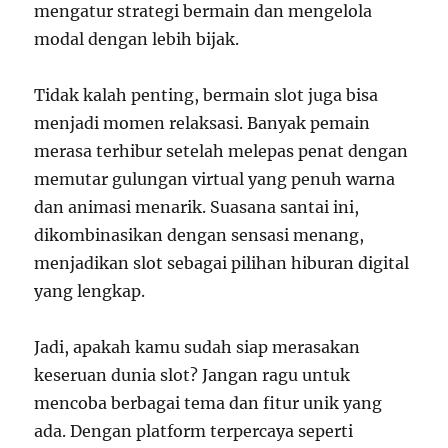
mengatur strategi bermain dan mengelola
modal dengan lebih bijak.
Tidak kalah penting, bermain slot juga bisa
menjadi momen relaksasi. Banyak pemain
merasa terhibur setelah melepas penat dengan
memutar gulungan virtual yang penuh warna
dan animasi menarik. Suasana santai ini,
dikombinasikan dengan sensasi menang,
menjadikan slot sebagai pilihan hiburan digital
yang lengkap.
Jadi, apakah kamu sudah siap merasakan
keseruan dunia slot? Jangan ragu untuk
mencoba berbagai tema dan fitur unik yang
ada. Dengan platform terpercaya seperti