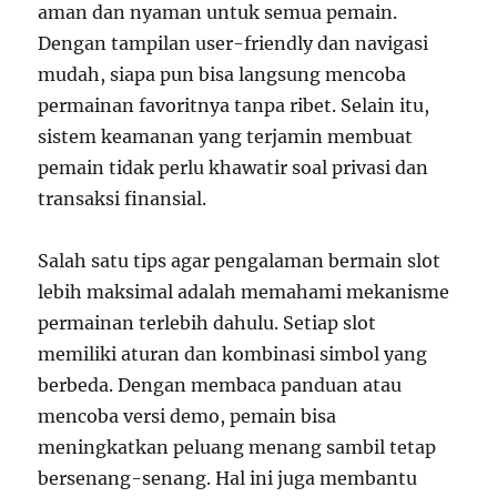
aman dan nyaman untuk semua pemain.
Dengan tampilan user-friendly dan navigasi
mudah, siapa pun bisa langsung mencoba
permainan favoritnya tanpa ribet. Selain itu,
sistem keamanan yang terjamin membuat
pemain tidak perlu khawatir soal privasi dan
transaksi finansial.
Salah satu tips agar pengalaman bermain slot
lebih maksimal adalah memahami mekanisme
permainan terlebih dahulu. Setiap slot
memiliki aturan dan kombinasi simbol yang
berbeda. Dengan membaca panduan atau
mencoba versi demo, pemain bisa
meningkatkan peluang menang sambil tetap
bersenang-senang. Hal ini juga membantu