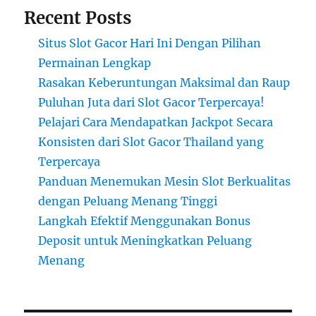
Recent Posts
Situs Slot Gacor Hari Ini Dengan Pilihan
Permainan Lengkap
Rasakan Keberuntungan Maksimal dan Raup
Puluhan Juta dari Slot Gacor Terpercaya!
Pelajari Cara Mendapatkan Jackpot Secara
Konsisten dari Slot Gacor Thailand yang
Terpercaya
Panduan Menemukan Mesin Slot Berkualitas
dengan Peluang Menang Tinggi
Langkah Efektif Menggunakan Bonus
Deposit untuk Meningkatkan Peluang
Menang