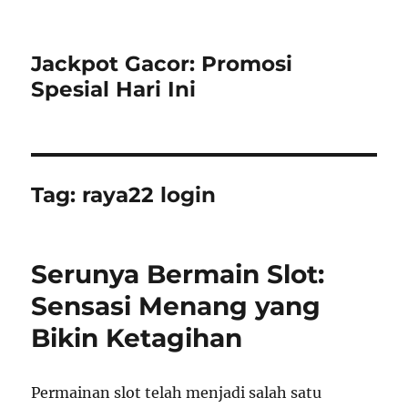
Jackpot Gacor: Promosi
Spesial Hari Ini
Tag:
raya22 login
Serunya Bermain Slot:
Sensasi Menang yang
Bikin Ketagihan
Permainan slot telah menjadi salah satu