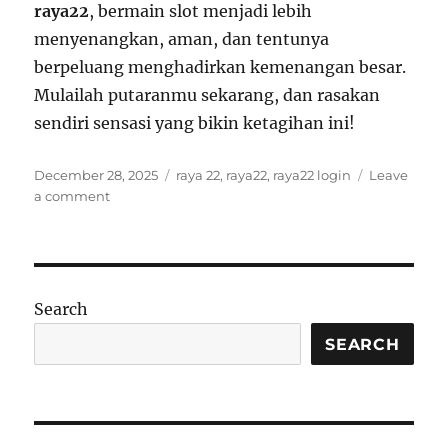
raya22
, bermain slot menjadi lebih
menyenangkan, aman, dan tentunya
berpeluang menghadirkan kemenangan besar.
Mulailah putaranmu sekarang, dan rasakan
sendiri sensasi yang bikin ketagihan ini!
Posted
Tags
December 28, 2025
raya 22
,
raya22
,
raya22 login
Leave
on
on
a comment
Serunya
Bermain
Slot:
Sensasi
Menang
Search
yang
Bikin
SEARCH
Ketagihan