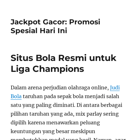
Jackpot Gacor: Promosi
Spesial Hari Ini
Situs Bola Resmi untuk
Liga Champions
Dalam arena perjudian olahraga online,
Judi
Bola
taruhan pada sepak bola menjadi salah
satu yang paling diminati. Di antara berbagai
pilihan taruhan yang ada, mix parlay sering
dipilih karena menawarkan peluang
keuntungan yang besar meskipun