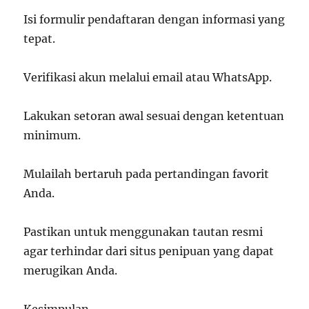
Isi formulir pendaftaran dengan informasi yang
tepat.
Verifikasi akun melalui email atau WhatsApp.
Lakukan setoran awal sesuai dengan ketentuan
minimum.
Mulailah bertaruh pada pertandingan favorit
Anda.
Pastikan untuk menggunakan tautan resmi
agar terhindar dari situs penipuan yang dapat
merugikan Anda.