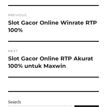
Post
PREVIOUS
navigation
Slot Gacor Online Winrate RTP
Previous
post:
100%
NEXT
Slot Gacor Online RTP Akurat
Next
post:
100% untuk Maxwin
Search