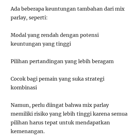
Ada beberapa keuntungan tambahan dari mix
parlay, seperti:
Modal yang rendah dengan potensi
keuntungan yang tinggi
Pilihan pertandingan yang lebih beragam
Cocok bagi pemain yang suka strategi
kombinasi
Namun, perlu diingat bahwa mix parlay
memiliki risiko yang lebih tinggi karena semua
pilihan harus tepat untuk mendapatkan
kemenangan.