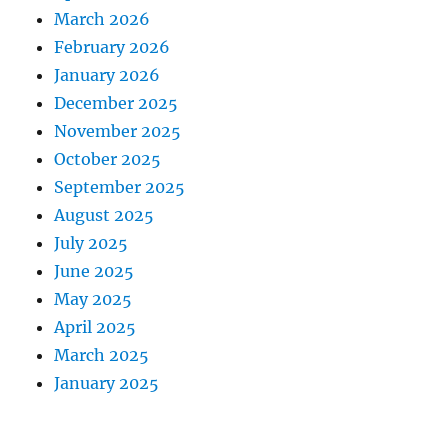
March 2026
February 2026
January 2026
December 2025
November 2025
October 2025
September 2025
August 2025
July 2025
June 2025
May 2025
April 2025
March 2025
January 2025