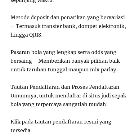
sepanjang waktu.
Metode deposit dan penarikan yang bervariasi
– Termasuk transfer bank, dompet elektronik,
hingga QRIS.
Pasaran bola yang lengkap serta odds yang
bersaing – Memberikan banyak pilihan baik
untuk taruhan tunggal maupun mix parlay.
Tautan Pendaftaran dan Proses Pendaftaran
Umumnya, untuk mendaftar di situs judi sepak
bola yang terpercaya sangatlah mudah:
Klik pada tautan pendaftaran resmi yang
tersedia.