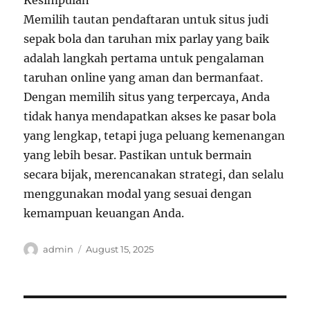
Kesimpulan
Memilih tautan pendaftaran untuk situs judi
sepak bola dan taruhan mix parlay yang baik
adalah langkah pertama untuk pengalaman
taruhan online yang aman dan bermanfaat.
Dengan memilih situs yang terpercaya, Anda
tidak hanya mendapatkan akses ke pasar bola
yang lengkap, tetapi juga peluang kemenangan
yang lebih besar. Pastikan untuk bermain
secara bijak, merencanakan strategi, dan selalu
menggunakan modal yang sesuai dengan
kemampuan keuangan Anda.
Author
Posted
admin
August 15, 2025
on