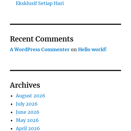
Eksklusif Setiap Hari
Recent Comments
A WordPress Commenter
on
Hello world!
Archives
August 2026
July 2026
June 2026
May 2026
April 2026