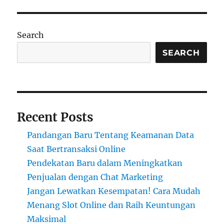
Search
SEARCH
Recent Posts
Pandangan Baru Tentang Keamanan Data
Saat Bertransaksi Online
Pendekatan Baru dalam Meningkatkan
Penjualan dengan Chat Marketing
Jangan Lewatkan Kesempatan! Cara Mudah
Menang Slot Online dan Raih Keuntungan
Maksimal