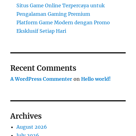
Situs Game Online Terpercaya untuk
Pengalaman Gaming Premium
Platform Game Modern dengan Promo
Eksklusif Setiap Hari
Recent Comments
A WordPress Commenter
on
Hello world!
Archives
August 2026
July 2026