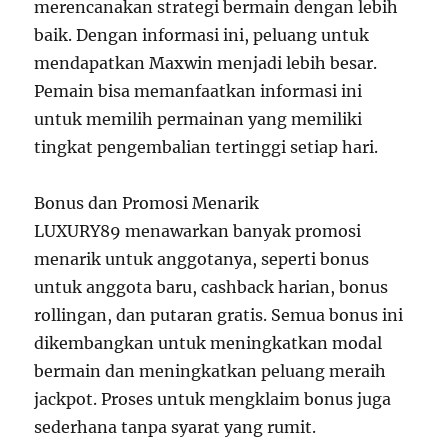
merencanakan strategi bermain dengan lebih
baik. Dengan informasi ini, peluang untuk
mendapatkan Maxwin menjadi lebih besar.
Pemain bisa memanfaatkan informasi ini
untuk memilih permainan yang memiliki
tingkat pengembalian tertinggi setiap hari.
Bonus dan Promosi Menarik
LUXURY89 menawarkan banyak promosi
menarik untuk anggotanya, seperti bonus
untuk anggota baru, cashback harian, bonus
rollingan, dan putaran gratis. Semua bonus ini
dikembangkan untuk meningkatkan modal
bermain dan meningkatkan peluang meraih
jackpot. Proses untuk mengklaim bonus juga
sederhana tanpa syarat yang rumit.