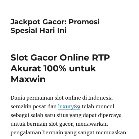
Jackpot Gacor: Promosi
Spesial Hari Ini
Slot Gacor Online RTP
Akurat 100% untuk
Maxwin
Dunia permainan slot online di Indonesia
semakin pesat dan
luxury89
telah muncul
sebagai salah satu situs yang dapat dipercaya
untuk bermain slot gacor, menawarkan
pengalaman bermain yang sangat memuaskan.