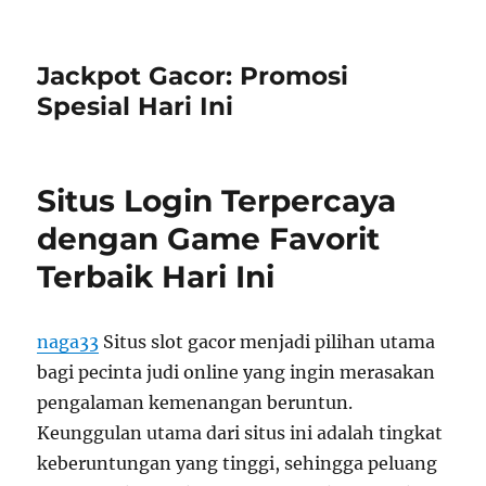
Jackpot Gacor: Promosi
Spesial Hari Ini
Situs Login Terpercaya
dengan Game Favorit
Terbaik Hari Ini
naga33
Situs slot gacor menjadi pilihan utama
bagi pecinta judi online yang ingin merasakan
pengalaman kemenangan beruntun.
Keunggulan utama dari situs ini adalah tingkat
keberuntungan yang tinggi, sehingga peluang