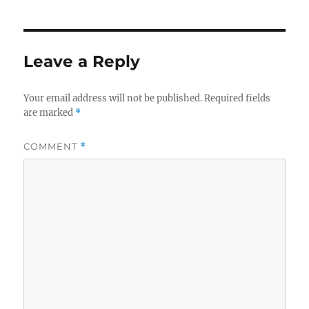
Leave a Reply
Your email address will not be published.
Required fields
are marked
*
COMMENT
*