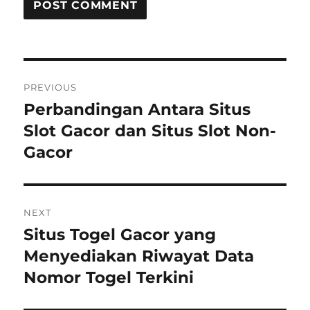
Post
PREVIOUS
navigation
Perbandingan Antara Situs
Previous
post:
Slot Gacor dan Situs Slot Non-
Gacor
NEXT
Situs Togel Gacor yang
Next
post:
Menyediakan Riwayat Data
Nomor Togel Terkini