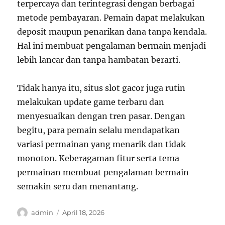
terpercaya dan terintegrasi dengan berbagai
metode pembayaran. Pemain dapat melakukan
deposit maupun penarikan dana tanpa kendala.
Hal ini membuat pengalaman bermain menjadi
lebih lancar dan tanpa hambatan berarti.
Tidak hanya itu, situs slot gacor juga rutin
melakukan update game terbaru dan
menyesuaikan dengan tren pasar. Dengan
begitu, para pemain selalu mendapatkan
variasi permainan yang menarik dan tidak
monoton. Keberagaman fitur serta tema
permainan membuat pengalaman bermain
semakin seru dan menantang.
Author
Posted
admin
April 18, 2026
on