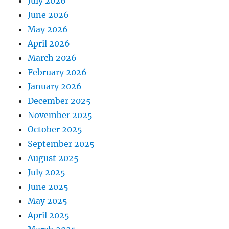
July 2026
June 2026
May 2026
April 2026
March 2026
February 2026
January 2026
December 2025
November 2025
October 2025
September 2025
August 2025
July 2025
June 2025
May 2025
April 2025