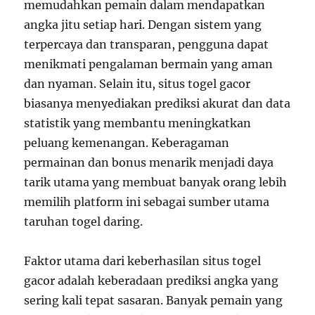
memudahkan pemain dalam mendapatkan
angka jitu setiap hari. Dengan sistem yang
terpercaya dan transparan, pengguna dapat
menikmati pengalaman bermain yang aman
dan nyaman. Selain itu, situs togel gacor
biasanya menyediakan prediksi akurat dan data
statistik yang membantu meningkatkan
peluang kemenangan. Keberagaman
permainan dan bonus menarik menjadi daya
tarik utama yang membuat banyak orang lebih
memilih platform ini sebagai sumber utama
taruhan togel daring.
Faktor utama dari keberhasilan situs togel
gacor adalah keberadaan prediksi angka yang
sering kali tepat sasaran. Banyak pemain yang