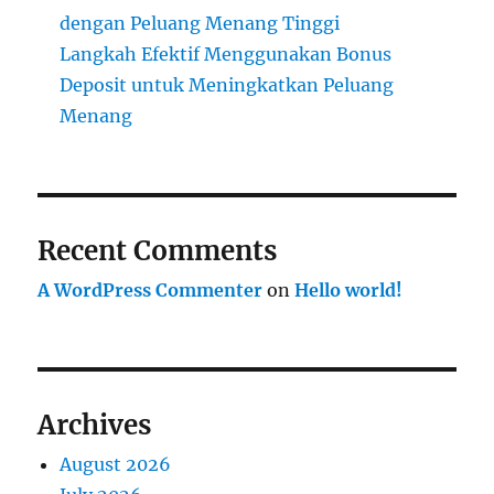
dengan Peluang Menang Tinggi
Langkah Efektif Menggunakan Bonus
Deposit untuk Meningkatkan Peluang
Menang
Recent Comments
A WordPress Commenter
on
Hello world!
Archives
August 2026