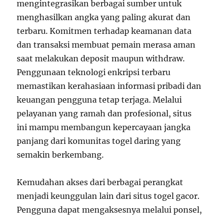
mengintegrasikan berbagai sumber untuk
menghasilkan angka yang paling akurat dan
terbaru. Komitmen terhadap keamanan data
dan transaksi membuat pemain merasa aman
saat melakukan deposit maupun withdraw.
Penggunaan teknologi enkripsi terbaru
memastikan kerahasiaan informasi pribadi dan
keuangan pengguna tetap terjaga. Melalui
pelayanan yang ramah dan profesional, situs
ini mampu membangun kepercayaan jangka
panjang dari komunitas togel daring yang
semakin berkembang.
Kemudahan akses dari berbagai perangkat
menjadi keunggulan lain dari situs togel gacor.
Pengguna dapat mengaksesnya melalui ponsel,