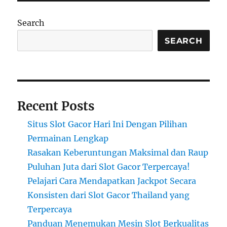
Search
SEARCH
Recent Posts
Situs Slot Gacor Hari Ini Dengan Pilihan
Permainan Lengkap
Rasakan Keberuntungan Maksimal dan Raup
Puluhan Juta dari Slot Gacor Terpercaya!
Pelajari Cara Mendapatkan Jackpot Secara
Konsisten dari Slot Gacor Thailand yang
Terpercaya
Panduan Menemukan Mesin Slot Berkualitas