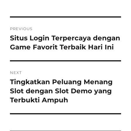
Post
PREVIOUS
navigation
Situs Login Terpercaya dengan
Previous
post:
Game Favorit Terbaik Hari Ini
NEXT
Tingkatkan Peluang Menang
Next
post:
Slot dengan Slot Demo yang
Terbukti Ampuh