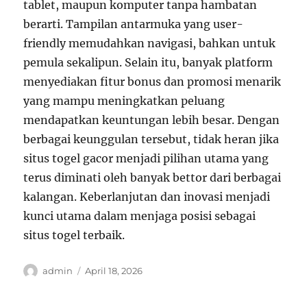
tablet, maupun komputer tanpa hambatan
berarti. Tampilan antarmuka yang user-
friendly memudahkan navigasi, bahkan untuk
pemula sekalipun. Selain itu, banyak platform
menyediakan fitur bonus dan promosi menarik
yang mampu meningkatkan peluang
mendapatkan keuntungan lebih besar. Dengan
berbagai keunggulan tersebut, tidak heran jika
situs togel gacor menjadi pilihan utama yang
terus diminati oleh banyak bettor dari berbagai
kalangan. Keberlanjutan dan inovasi menjadi
kunci utama dalam menjaga posisi sebagai
situs togel terbaik.
Author
Posted
admin
April 18, 2026
on