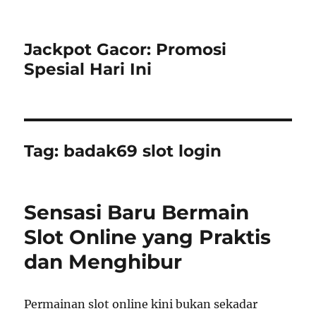
Jackpot Gacor: Promosi
Spesial Hari Ini
Tag:
badak69 slot login
Sensasi Baru Bermain
Slot Online yang Praktis
dan Menghibur
Permainan slot online kini bukan sekadar