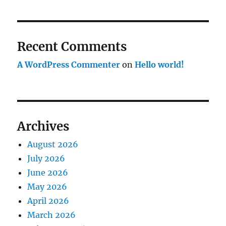
Recent Comments
A WordPress Commenter
on
Hello world!
Archives
August 2026
July 2026
June 2026
May 2026
April 2026
March 2026