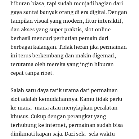
hiburan biasa, tapi sudah menjadi bagian dari
gaya santai banyak orang di era digital. Dengan
tampilan visual yang modern, fitur interaktif,
dan akses yang super praktis, slot online
berhasil mencuri perhatian pemain dari
berbagai kalangan. Tidak heran jika permainan
ini terus berkembang dan makin digemari,
terutama oleh mereka yang ingin hiburan
cepat tanpa ribet.
Salah satu daya tarik utama dari permainan
slot adalah kemudahannya. Kamu tidak perlu
ke mana-mana atau menyiapkan peralatan
khusus. Cukup dengan perangkat yang
terhubung ke internet, permainan sudah bisa
dinikmati kapan saja. Dari sela-sela waktu