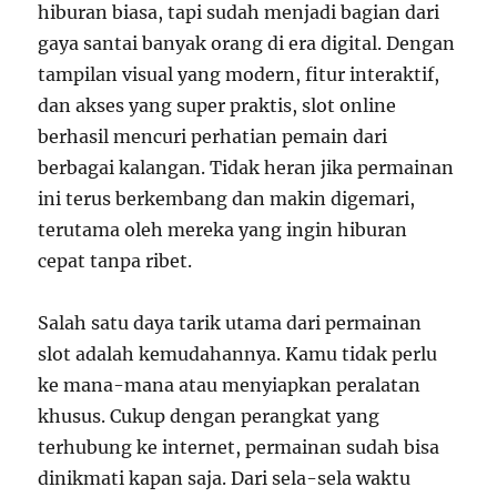
hiburan biasa, tapi sudah menjadi bagian dari
gaya santai banyak orang di era digital. Dengan
tampilan visual yang modern, fitur interaktif,
dan akses yang super praktis, slot online
berhasil mencuri perhatian pemain dari
berbagai kalangan. Tidak heran jika permainan
ini terus berkembang dan makin digemari,
terutama oleh mereka yang ingin hiburan
cepat tanpa ribet.
Salah satu daya tarik utama dari permainan
slot adalah kemudahannya. Kamu tidak perlu
ke mana-mana atau menyiapkan peralatan
khusus. Cukup dengan perangkat yang
terhubung ke internet, permainan sudah bisa
dinikmati kapan saja. Dari sela-sela waktu