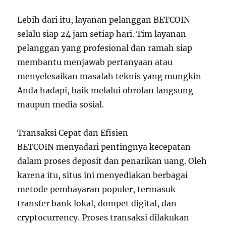
Lebih dari itu, layanan pelanggan BETCOIN
selalu siap 24 jam setiap hari. Tim layanan
pelanggan yang profesional dan ramah siap
membantu menjawab pertanyaan atau
menyelesaikan masalah teknis yang mungkin
Anda hadapi, baik melalui obrolan langsung
maupun media sosial.
Transaksi Cepat dan Efisien
BETCOIN menyadari pentingnya kecepatan
dalam proses deposit dan penarikan uang. Oleh
karena itu, situs ini menyediakan berbagai
metode pembayaran populer, termasuk
transfer bank lokal, dompet digital, dan
cryptocurrency. Proses transaksi dilakukan