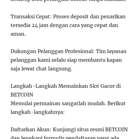
Transaksi Cepat: Proses deposit dan penarikan
tersedia 24 jam dengan cara yang cepat dan
aman.
Dukungan Pelanggan Profesional: Tim layanan
pelanggan kami selalu siap membantu kapan
saja lewat chat langsung.
Langkah-Langkah Memainkan Slot Gacor di
BETCOIN
Memulai permainan sangatlah mudah. Berikut
langkah-langkahnya:
Daftarkan Akun: Kunjungi situs resmi BETCOIN
dan lengkapi formulir pendaftaran yang ada.