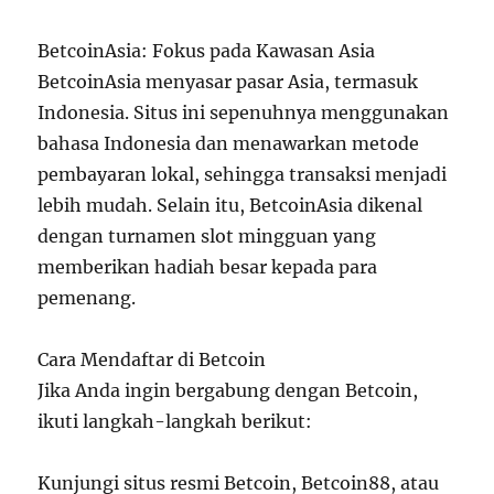
BetcoinAsia: Fokus pada Kawasan Asia
BetcoinAsia menyasar pasar Asia, termasuk
Indonesia. Situs ini sepenuhnya menggunakan
bahasa Indonesia dan menawarkan metode
pembayaran lokal, sehingga transaksi menjadi
lebih mudah. Selain itu, BetcoinAsia dikenal
dengan turnamen slot mingguan yang
memberikan hadiah besar kepada para
pemenang.
Cara Mendaftar di Betcoin
Jika Anda ingin bergabung dengan Betcoin,
ikuti langkah-langkah berikut:
Kunjungi situs resmi Betcoin, Betcoin88, atau