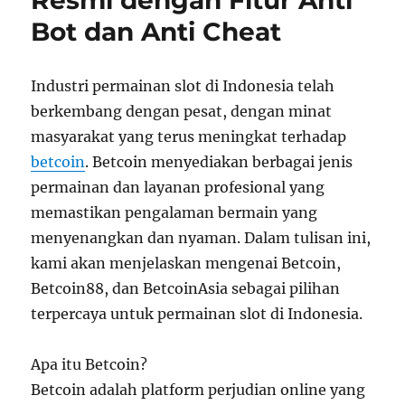
Resmi dengan Fitur Anti
Komunitas
Bot dan Anti Cheat
Perjudian
Industri permainan slot di Indonesia telah
berkembang dengan pesat, dengan minat
masyarakat yang terus meningkat terhadap
betcoin
. Betcoin menyediakan berbagai jenis
permainan dan layanan profesional yang
memastikan pengalaman bermain yang
menyenangkan dan nyaman. Dalam tulisan ini,
kami akan menjelaskan mengenai Betcoin,
Betcoin88, dan BetcoinAsia sebagai pilihan
terpercaya untuk permainan slot di Indonesia.
Apa itu Betcoin?
Betcoin adalah platform perjudian online yang