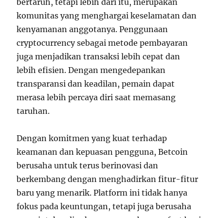
bertaruh, tetapi lebih dari itu, merupakan
komunitas yang menghargai keselamatan dan
kenyamanan anggotanya. Penggunaan
cryptocurrency sebagai metode pembayaran
juga menjadikan transaksi lebih cepat dan
lebih efisien. Dengan mengedepankan
transparansi dan keadilan, pemain dapat
merasa lebih percaya diri saat memasang
taruhan.
Dengan komitmen yang kuat terhadap
keamanan dan kepuasan pengguna, Betcoin
berusaha untuk terus berinovasi dan
berkembang dengan menghadirkan fitur-fitur
baru yang menarik. Platform ini tidak hanya
fokus pada keuntungan, tetapi juga berusaha