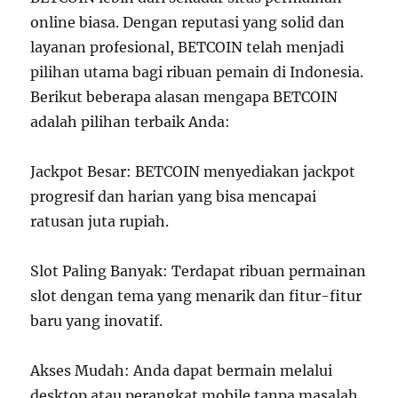
online biasa. Dengan reputasi yang solid dan
layanan profesional, BETCOIN telah menjadi
pilihan utama bagi ribuan pemain di Indonesia.
Berikut beberapa alasan mengapa BETCOIN
adalah pilihan terbaik Anda:
Jackpot Besar: BETCOIN menyediakan jackpot
progresif dan harian yang bisa mencapai
ratusan juta rupiah.
Slot Paling Banyak: Terdapat ribuan permainan
slot dengan tema yang menarik dan fitur-fitur
baru yang inovatif.
Akses Mudah: Anda dapat bermain melalui
desktop atau perangkat mobile tanpa masalah.