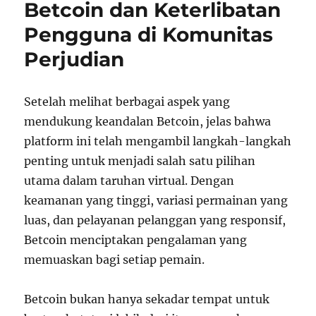
Betcoin dan Keterlibatan
Hari
Ini
Pengguna di Komunitas
Gede
Perjudian
Banget,
Jangan
Sampai
Ketinggalan!
Setelah melihat berbagai aspek yang
mendukung keandalan Betcoin, jelas bahwa
platform ini telah mengambil langkah-langkah
penting untuk menjadi salah satu pilihan
utama dalam taruhan virtual. Dengan
keamanan yang tinggi, variasi permainan yang
luas, dan pelayanan pelanggan yang responsif,
Betcoin menciptakan pengalaman yang
memuaskan bagi setiap pemain.
Betcoin bukan hanya sekadar tempat untuk