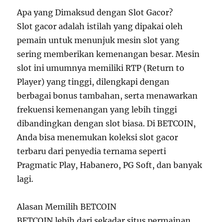
Apa yang Dimaksud dengan Slot Gacor?
Slot gacor adalah istilah yang dipakai oleh
pemain untuk menunjuk mesin slot yang
sering memberikan kemenangan besar. Mesin
slot ini umumnya memiliki RTP (Return to
Player) yang tinggi, dilengkapi dengan
berbagai bonus tambahan, serta menawarkan
frekuensi kemenangan yang lebih tinggi
dibandingkan dengan slot biasa. Di BETCOIN,
Anda bisa menemukan koleksi slot gacor
terbaru dari penyedia ternama seperti
Pragmatic Play, Habanero, PG Soft, dan banyak
lagi.
Alasan Memilih BETCOIN
BETCOIN lebih dari sekadar situs permainan