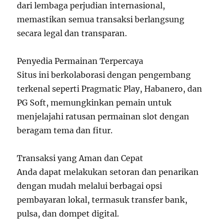
dari lembaga perjudian internasional,
memastikan semua transaksi berlangsung
secara legal dan transparan.
Penyedia Permainan Terpercaya
Situs ini berkolaborasi dengan pengembang
terkenal seperti Pragmatic Play, Habanero, dan
PG Soft, memungkinkan pemain untuk
menjelajahi ratusan permainan slot dengan
beragam tema dan fitur.
Transaksi yang Aman dan Cepat
Anda dapat melakukan setoran dan penarikan
dengan mudah melalui berbagai opsi
pembayaran lokal, termasuk transfer bank,
pulsa, dan dompet digital.