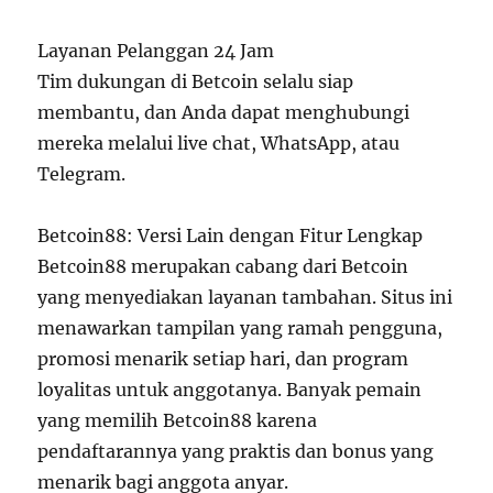
Layanan Pelanggan 24 Jam
Tim dukungan di Betcoin selalu siap
membantu, dan Anda dapat menghubungi
mereka melalui live chat, WhatsApp, atau
Telegram.
Betcoin88: Versi Lain dengan Fitur Lengkap
Betcoin88 merupakan cabang dari Betcoin
yang menyediakan layanan tambahan. Situs ini
menawarkan tampilan yang ramah pengguna,
promosi menarik setiap hari, dan program
loyalitas untuk anggotanya. Banyak pemain
yang memilih Betcoin88 karena
pendaftarannya yang praktis dan bonus yang
menarik bagi anggota anyar.