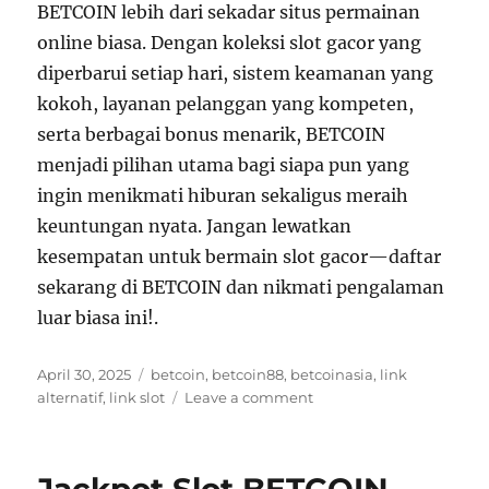
BETCOIN lebih dari sekadar situs permainan
online biasa. Dengan koleksi slot gacor yang
diperbarui setiap hari, sistem keamanan yang
kokoh, layanan pelanggan yang kompeten,
serta berbagai bonus menarik, BETCOIN
menjadi pilihan utama bagi siapa pun yang
ingin menikmati hiburan sekaligus meraih
keuntungan nyata. Jangan lewatkan
kesempatan untuk bermain slot gacor—daftar
sekarang di BETCOIN dan nikmati pengalaman
luar biasa ini!.
Posted
Tags
April 30, 2025
betcoin
,
betcoin88
,
betcoinasia
,
link
on
on
alternatif
,
link slot
Leave a comment
BETCOIN
Sajikan
Slot
Gacor