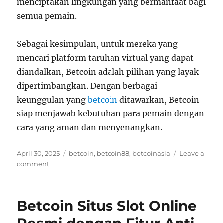
menciptakan lingkungan yang bermanfaat bagi
semua pemain.
Sebagai kesimpulan, untuk mereka yang
mencari platform taruhan virtual yang dapat
diandalkan, Betcoin adalah pilihan yang layak
dipertimbangkan. Dengan berbagai
keunggulan yang
betcoin
ditawarkan, Betcoin
siap menjawab kebutuhan para pemain dengan
cara yang aman dan menyenangkan.
Posted
Tags
April 30, 2025
betcoin
,
betcoin88
,
betcoinasia
Leave a
on
on
comment
Betcoin
dan
Keterlibatan
Betcoin Situs Slot Online
Pengguna
di