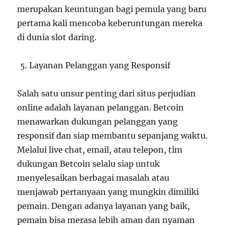
merupakan keuntungan bagi pemula yang baru
pertama kali mencoba keberuntungan mereka
di dunia slot daring.
Layanan Pelanggan yang Responsif
Salah satu unsur penting dari situs perjudian
online adalah layanan pelanggan. Betcoin
menawarkan dukungan pelanggan yang
responsif dan siap membantu sepanjang waktu.
Melalui live chat, email, atau telepon, tim
dukungan Betcoin selalu siap untuk
menyelesaikan berbagai masalah atau
menjawab pertanyaan yang mungkin dimiliki
pemain. Dengan adanya layanan yang baik,
pemain bisa merasa lebih aman dan nyaman