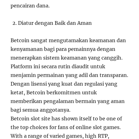
pencairan dana.
Diatur dengan Baik dan Aman
Betcoin sangat mengutamakan keamanan dan
kenyamanan bagi para pemainnya dengan
menerapkan sistem keamanan yang canggih.
Platform ini secara rutin diaudit untuk
menjamin permainan yang adil dan transparan.
Dengan lisensi yang kuat dan regulasi yang
ketat, Betcoin berkomitmen untuk
memberikan pengalaman bermain yang aman
bagi semua anggotanya.
Betcoin slot site has shown itself to be one of
the top choices for fans of online slot games.
With a range of varied games, high RTP,