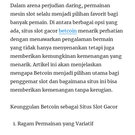
Dalam arena perjudian daring, permainan
mesin slot selalu menjadi pilihan favorit bagi
banyak pemain. Di antara berbagai opsi yang
ada, situs slot gacor
betcoin
menarik perhatian
dengan menawarkan pengalaman bermain
yang tidak hanya menyenankan tetapi juga
memberikan kemungkinan kemenangan yang
menarik. Artikel ini akan menjelaskan
mengapa Betcoin menjadi pilihan utama bagi
penggemar slot dan bagaimana situs ini bisa
memberikan kemenangan tanpa kerugian.
Keunggulan Betcoin sebagai Situs Slot Gacor
Ragam Permainan yang Variatif