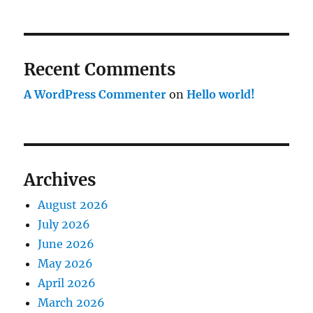
Recent Comments
A WordPress Commenter
on
Hello world!
Archives
August 2026
July 2026
June 2026
May 2026
April 2026
March 2026