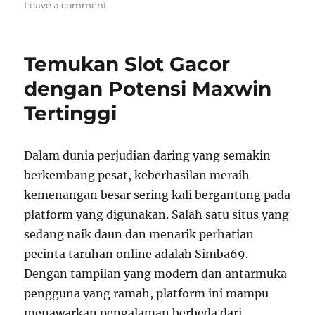
on
on
Leave a comment
Manfaatkan
Bonus
Eksklusif
Temukan Slot Gacor
di
Situs
dengan Potensi Maxwin
Game
Tertinggi
Online
Slot
Gacor
untuk
Dalam dunia perjudian daring yang semakin
Profit
berkembang pesat, keberhasilan meraih
Cepat
kemenangan besar sering kali bergantung pada
platform yang digunakan. Salah satu situs yang
sedang naik daun dan menarik perhatian
pecinta taruhan online adalah Simba69.
Dengan tampilan yang modern dan antarmuka
pengguna yang ramah, platform ini mampu
menawarkan pengalaman berbeda dari