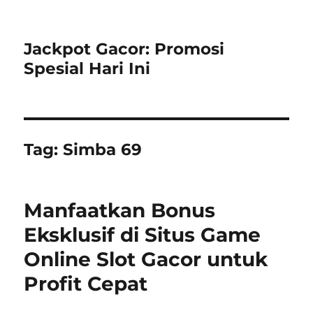
Jackpot Gacor: Promosi
Spesial Hari Ini
Tag:
Simba 69
Manfaatkan Bonus
Eksklusif di Situs Game
Online Slot Gacor untuk
Profit Cepat