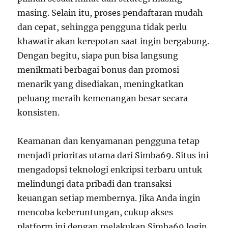
masing. Selain itu, proses pendaftaran mudah
dan cepat, sehingga pengguna tidak perlu
khawatir akan kerepotan saat ingin bergabung.
Dengan begitu, siapa pun bisa langsung
menikmati berbagai bonus dan promosi
menarik yang disediakan, meningkatkan
peluang meraih kemenangan besar secara
konsisten.
Keamanan dan kenyamanan pengguna tetap
menjadi prioritas utama dari Simba69. Situs ini
mengadopsi teknologi enkripsi terbaru untuk
melindungi data pribadi dan transaksi
keuangan setiap membernya. Jika Anda ingin
mencoba keberuntungan, cukup akses
platform ini dengan melakukan Simba69 login