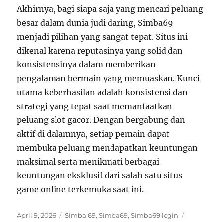
Akhirnya, bagi siapa saja yang mencari peluang
besar dalam dunia judi daring, Simba69
menjadi pilihan yang sangat tepat. Situs ini
dikenal karena reputasinya yang solid dan
konsistensinya dalam memberikan
pengalaman bermain yang memuaskan. Kunci
utama keberhasilan adalah konsistensi dan
strategi yang tepat saat memanfaatkan
peluang slot gacor. Dengan bergabung dan
aktif di dalamnya, setiap pemain dapat
membuka peluang mendapatkan keuntungan
maksimal serta menikmati berbagai
keuntungan eksklusif dari salah satu situs
game online terkemuka saat ini.
Posted
Tags
April 9, 2026
Simba 69
,
Simba69
,
Simba69 login