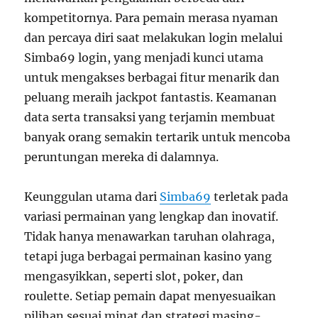
kompetitornya. Para pemain merasa nyaman
dan percaya diri saat melakukan login melalui
Simba69 login, yang menjadi kunci utama
untuk mengakses berbagai fitur menarik dan
peluang meraih jackpot fantastis. Keamanan
data serta transaksi yang terjamin membuat
banyak orang semakin tertarik untuk mencoba
peruntungan mereka di dalamnya.
Keunggulan utama dari
Simba69
terletak pada
variasi permainan yang lengkap dan inovatif.
Tidak hanya menawarkan taruhan olahraga,
tetapi juga berbagai permainan kasino yang
mengasyikkan, seperti slot, poker, dan
roulette. Setiap pemain dapat menyesuaikan
pilihan sesuai minat dan strategi masing-