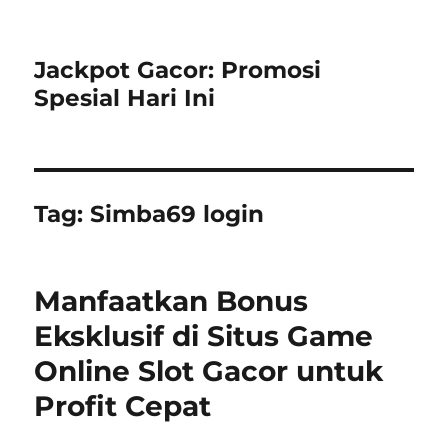
Jackpot Gacor: Promosi
Spesial Hari Ini
Tag:
Simba69 login
Manfaatkan Bonus
Eksklusif di Situs Game
Online Slot Gacor untuk
Profit Cepat