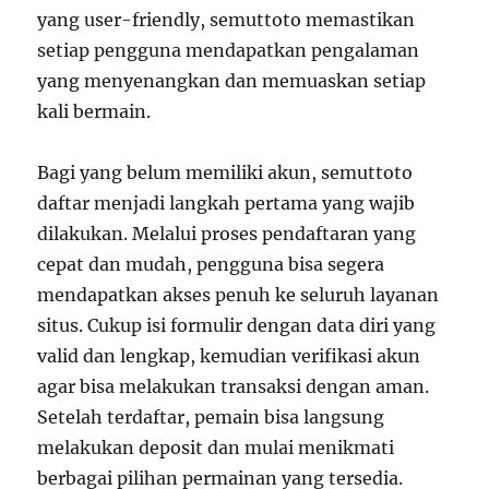
yang user-friendly, semuttoto memastikan
setiap pengguna mendapatkan pengalaman
yang menyenangkan dan memuaskan setiap
kali bermain.
Bagi yang belum memiliki akun, semuttoto
daftar menjadi langkah pertama yang wajib
dilakukan. Melalui proses pendaftaran yang
cepat dan mudah, pengguna bisa segera
mendapatkan akses penuh ke seluruh layanan
situs. Cukup isi formulir dengan data diri yang
valid dan lengkap, kemudian verifikasi akun
agar bisa melakukan transaksi dengan aman.
Setelah terdaftar, pemain bisa langsung
melakukan deposit dan mulai menikmati
berbagai pilihan permainan yang tersedia.