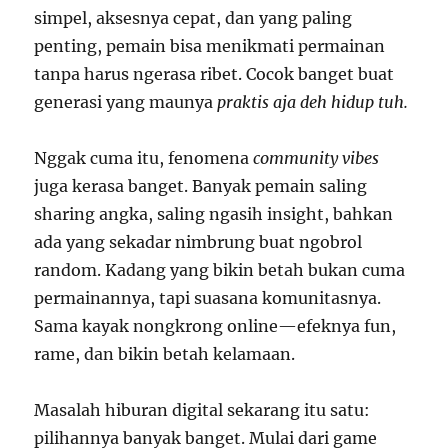
simpel, aksesnya cepat, dan yang paling
penting, pemain bisa menikmati permainan
tanpa harus ngerasa ribet. Cocok banget buat
generasi yang maunya
praktis aja deh hidup tuh.
Nggak cuma itu, fenomena
community vibes
juga kerasa banget. Banyak pemain saling
sharing angka, saling ngasih insight, bahkan
ada yang sekadar nimbrung buat ngobrol
random. Kadang yang bikin betah bukan cuma
permainannya, tapi suasana komunitasnya.
Sama kayak nongkrong online—efeknya fun,
rame, dan bikin betah kelamaan.
Masalah hiburan digital sekarang itu satu:
pilihannya banyak banget. Mulai dari game