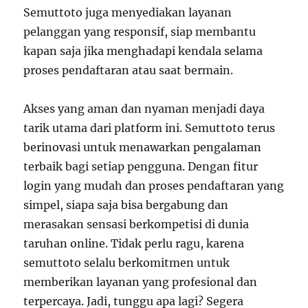
Semuttoto juga menyediakan layanan
pelanggan yang responsif, siap membantu
kapan saja jika menghadapi kendala selama
proses pendaftaran atau saat bermain.
Akses yang aman dan nyaman menjadi daya
tarik utama dari platform ini. Semuttoto terus
berinovasi untuk menawarkan pengalaman
terbaik bagi setiap pengguna. Dengan fitur
login yang mudah dan proses pendaftaran yang
simpel, siapa saja bisa bergabung dan
merasakan sensasi berkompetisi di dunia
taruhan online. Tidak perlu ragu, karena
semuttoto selalu berkomitmen untuk
memberikan layanan yang profesional dan
terpercaya. Jadi, tunggu apa lagi? Segera