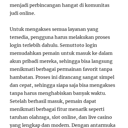
menjadi perbincangan hangat di komunitas
judi online.
Untuk mengakses semua layanan yang
tersedia, pengguna harus melakukan proses
login terlebih dahulu. Semuttoto login
memudahkan pemain untuk masuk ke dalam
akun pribadi mereka, sehingga bisa langsung
menikmati berbagai permainan favorit tanpa
hambatan. Proses ini dirancang sangat simpel
dan cepat, sehingga siapa saja bisa mengakses
tanpa harus menghabiskan banyak waktu.
Setelah berhasil masuk, pemain dapat
menikmati berbagai fitur menarik seperti
taruhan olahraga, slot online, dan live casino
yang lengkap dan modern. Dengan antarmuka