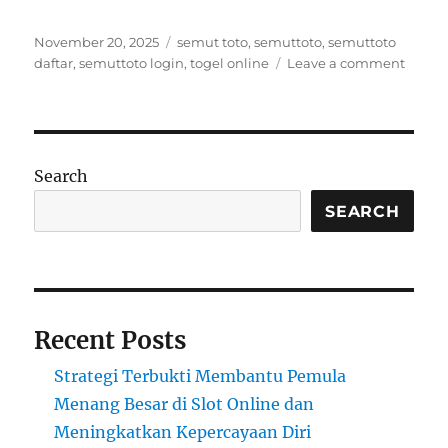
Posted
Tags
November 20, 2025
semut toto
,
semuttoto
,
semuttoto
on
on
daftar
,
semuttoto login
,
togel online
Leave a comment
Angka
rando
yang
bikin
harim
Search
makin
rame
SEARCH
Recent Posts
Strategi Terbukti Membantu Pemula
Menang Besar di Slot Online dan
Meningkatkan Kepercayaan Diri