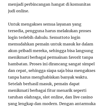
menjadi perbincangan hangat di komunitas
judi online.
Untuk mengakses semua layanan yang
tersedia, pengguna harus melakukan proses
login terlebih dahulu. Semuttoto login
memudahkan pemain untuk masuk ke dalam
akun pribadi mereka, sehingga bisa langsung
menikmati berbagai permainan favorit tanpa
hambatan. Proses ini dirancang sangat simpel
dan cepat, sehingga siapa saja bisa mengakses
tanpa harus menghabiskan banyak waktu.
Setelah berhasil masuk, pemain dapat
menikmati berbagai fitur menarik seperti
taruhan olahraga, slot online, dan live casino
yang lengkap dan modern. Dengan antarmuka