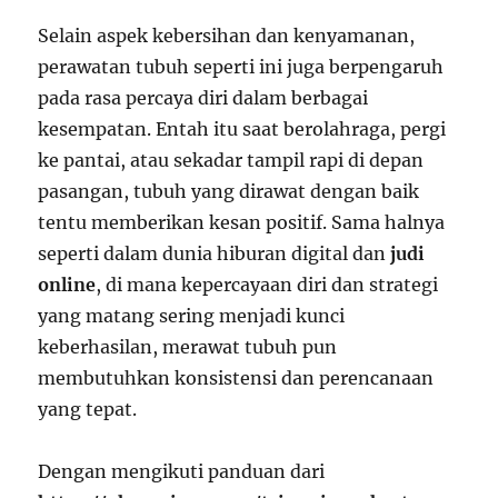
Selain aspek kebersihan dan kenyamanan,
perawatan tubuh seperti ini juga berpengaruh
pada rasa percaya diri dalam berbagai
kesempatan. Entah itu saat berolahraga, pergi
ke pantai, atau sekadar tampil rapi di depan
pasangan, tubuh yang dirawat dengan baik
tentu memberikan kesan positif. Sama halnya
seperti dalam dunia hiburan digital dan
judi
online
, di mana kepercayaan diri dan strategi
yang matang sering menjadi kunci
keberhasilan, merawat tubuh pun
membutuhkan konsistensi dan perencanaan
yang tepat.
Dengan mengikuti panduan dari