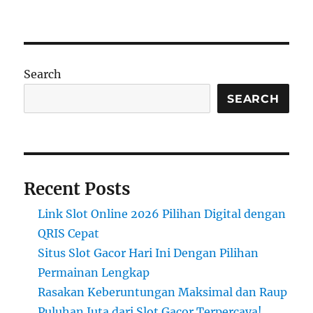
Santai
Main,
Serius
Menang:
Rahasia
Search
di
Balik
SEARCH
Hiburan
Online
Recent Posts
Link Slot Online 2026 Pilihan Digital dengan
QRIS Cepat
Situs Slot Gacor Hari Ini Dengan Pilihan
Permainan Lengkap
Rasakan Keberuntungan Maksimal dan Raup
Puluhan Juta dari Slot Gacor Terpercaya!