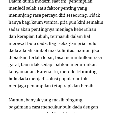
Dalam dunia modern saat ini, penampilan
menjadi salah satu faktor penting yang
menunjang rasa percaya diri seseorang. Tidak
hanya bagi kaum wanita, pria pun kini semakin
sadar akan pentingnya menjaga kebersihan
dan kerapian tubuh, termasuk dalam hal
merawat bulu dada. Bagi sebagian pria, bulu
dada adalah simbol maskulinitas, namun jika
dibiarkan terlalu lebat, bisa menimbulkan rasa
gatal, bau tidak sedap, bahkan menurunkan
kenyamanan. Karena itu, metode
trimming
bulu dada
menjadi solusi populer untuk
menjaga penampilan tetap rapi dan bersih.
Namun, banyak yang masih bingung
bagaimana cara mencukur bulu dada dengan