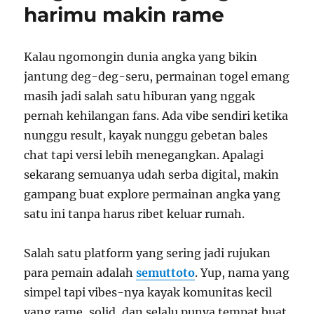
yang
harimu makin rame
Bikin
Penasaran
Kalau ngomongin dunia angka yang bikin
jantung deg-deg-seru, permainan togel emang
masih jadi salah satu hiburan yang nggak
pernah kehilangan fans. Ada vibe sendiri ketika
nunggu result, kayak nunggu gebetan bales
chat tapi versi lebih menegangkan. Apalagi
sekarang semuanya udah serba digital, makin
gampang buat explore permainan angka yang
satu ini tanpa harus ribet keluar rumah.
Salah satu platform yang sering jadi rujukan
para pemain adalah
semuttoto
. Yup, nama yang
simpel tapi vibes-nya kayak komunitas kecil
yang rame, solid, dan selalu punya tempat buat