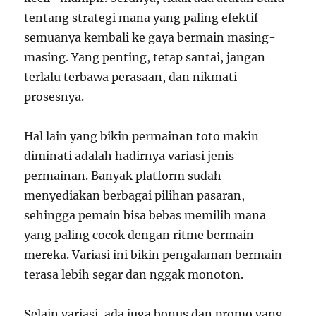
tentang strategi mana yang paling efektif—
semuanya kembali ke gaya bermain masing-
masing. Yang penting, tetap santai, jangan
terlalu terbawa perasaan, dan nikmati
prosesnya.
Hal lain yang bikin permainan toto makin
diminati adalah hadirnya variasi jenis
permainan. Banyak platform sudah
menyediakan berbagai pilihan pasaran,
sehingga pemain bisa bebas memilih mana
yang paling cocok dengan ritme bermain
mereka. Variasi ini bikin pengalaman bermain
terasa lebih segar dan nggak monoton.
Selain variasi, ada juga bonus dan promo yang