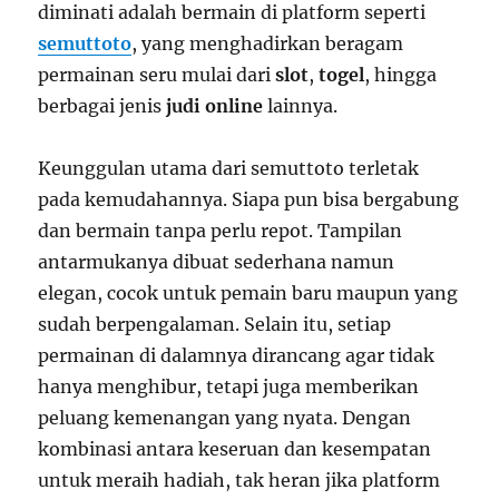
diminati adalah bermain di platform seperti
semuttoto
, yang menghadirkan beragam
permainan seru mulai dari
slot
,
togel
, hingga
berbagai jenis
judi online
lainnya.
Keunggulan utama dari semuttoto terletak
pada kemudahannya. Siapa pun bisa bergabung
dan bermain tanpa perlu repot. Tampilan
antarmukanya dibuat sederhana namun
elegan, cocok untuk pemain baru maupun yang
sudah berpengalaman. Selain itu, setiap
permainan di dalamnya dirancang agar tidak
hanya menghibur, tetapi juga memberikan
peluang kemenangan yang nyata. Dengan
kombinasi antara keseruan dan kesempatan
untuk meraih hadiah, tak heran jika platform