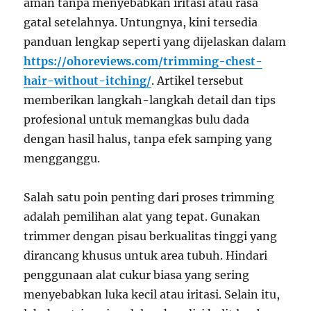
aman tanpa menyebabkan iritasi atau rasa
gatal setelahnya. Untungnya, kini tersedia
panduan lengkap seperti yang dijelaskan dalam
https://ohoreviews.com/trimming-chest-
hair-without-itching/
. Artikel tersebut
memberikan langkah-langkah detail dan tips
profesional untuk memangkas bulu dada
dengan hasil halus, tanpa efek samping yang
mengganggu.
Salah satu poin penting dari proses trimming
adalah pemilihan alat yang tepat. Gunakan
trimmer dengan pisau berkualitas tinggi yang
dirancang khusus untuk area tubuh. Hindari
penggunaan alat cukur biasa yang sering
menyebabkan luka kecil atau iritasi. Selain itu,