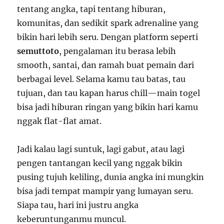
tentang angka, tapi tentang hiburan,
komunitas, dan sedikit spark adrenaline yang
bikin hari lebih seru. Dengan platform seperti
semuttoto
, pengalaman itu berasa lebih
smooth, santai, dan ramah buat pemain dari
berbagai level. Selama kamu tau batas, tau
tujuan, dan tau kapan harus chill—main togel
bisa jadi hiburan ringan yang bikin hari kamu
nggak flat-flat amat.
Jadi kalau lagi suntuk, lagi gabut, atau lagi
pengen tantangan kecil yang nggak bikin
pusing tujuh keliling, dunia angka ini mungkin
bisa jadi tempat mampir yang lumayan seru.
Siapa tau, hari ini justru angka
keberuntunganmu muncul.