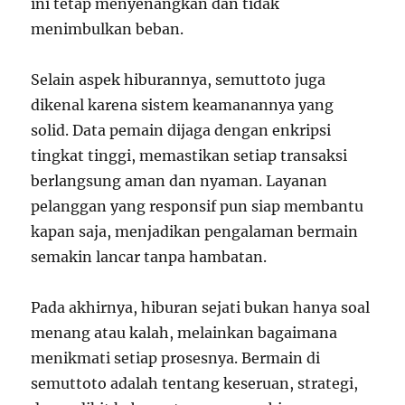
ini tetap menyenangkan dan tidak
menimbulkan beban.
Selain aspek hiburannya, semuttoto juga
dikenal karena sistem keamanannya yang
solid. Data pemain dijaga dengan enkripsi
tingkat tinggi, memastikan setiap transaksi
berlangsung aman dan nyaman. Layanan
pelanggan yang responsif pun siap membantu
kapan saja, menjadikan pengalaman bermain
semakin lancar tanpa hambatan.
Pada akhirnya, hiburan sejati bukan hanya soal
menang atau kalah, melainkan bagaimana
menikmati setiap prosesnya. Bermain di
semuttoto adalah tentang keseruan, strategi,