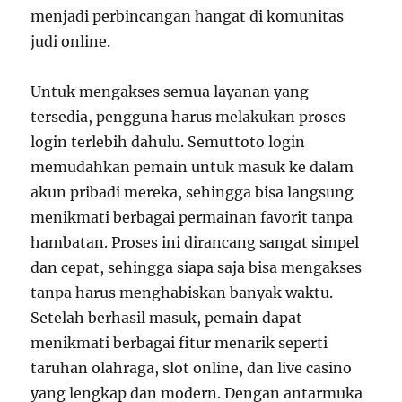
menjadi perbincangan hangat di komunitas
judi online.
Untuk mengakses semua layanan yang
tersedia, pengguna harus melakukan proses
login terlebih dahulu. Semuttoto login
memudahkan pemain untuk masuk ke dalam
akun pribadi mereka, sehingga bisa langsung
menikmati berbagai permainan favorit tanpa
hambatan. Proses ini dirancang sangat simpel
dan cepat, sehingga siapa saja bisa mengakses
tanpa harus menghabiskan banyak waktu.
Setelah berhasil masuk, pemain dapat
menikmati berbagai fitur menarik seperti
taruhan olahraga, slot online, dan live casino
yang lengkap dan modern. Dengan antarmuka