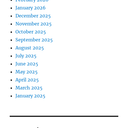
January 2026
December 2025
November 2025
October 2025
September 2025
August 2025
July 2025
June 2025
May 2025
April 2025
March 2025
January 2025