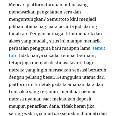
Mencari platform taruhan online yang
menawarkan pengalaman seru dan
menguntungkan? Semuttoto kini menjadi
pilihan utama bagi para pecinta judi daring
tanah air. Dengan berbagai fitur menarik dan
akses yang mudah, situs ini mampu menarik
perhatian pengguna baru maupun lama.
semut
toto
tidak hanya sekadar tempat bermain,
tetapi juga menjadi destinasi favorit bagi
mereka yang ingin merasakan sensasi bertaruh
dengan peluang besar. Keunggulan utama dari
platform ini terletak pada keamanan data dan
transaksi yang terjamin, membuat pemain
merasa nyaman saat melakukan deposit
maupun penarikan dana. Tidak heran jika
seiring waktu, semuttoto semakin diminati dan