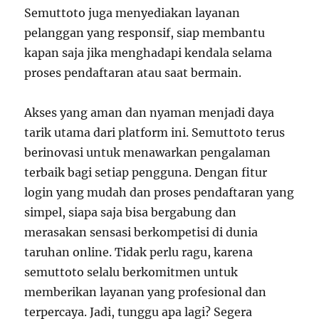
Semuttoto juga menyediakan layanan
pelanggan yang responsif, siap membantu
kapan saja jika menghadapi kendala selama
proses pendaftaran atau saat bermain.
Akses yang aman dan nyaman menjadi daya
tarik utama dari platform ini. Semuttoto terus
berinovasi untuk menawarkan pengalaman
terbaik bagi setiap pengguna. Dengan fitur
login yang mudah dan proses pendaftaran yang
simpel, siapa saja bisa bergabung dan
merasakan sensasi berkompetisi di dunia
taruhan online. Tidak perlu ragu, karena
semuttoto selalu berkomitmen untuk
memberikan layanan yang profesional dan
terpercaya. Jadi, tunggu apa lagi? Segera