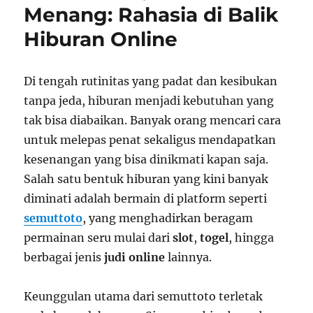
dengan
Menang: Rahasia di Balik
Perawatan
Hiburan Online
Bulu
Dada
Modern
Di tengah rutinitas yang padat dan kesibukan
tanpa jeda, hiburan menjadi kebutuhan yang
tak bisa diabaikan. Banyak orang mencari cara
untuk melepas penat sekaligus mendapatkan
kesenangan yang bisa dinikmati kapan saja.
Salah satu bentuk hiburan yang kini banyak
diminati adalah bermain di platform seperti
semuttoto
, yang menghadirkan beragam
permainan seru mulai dari
slot
,
togel
, hingga
berbagai jenis
judi online
lainnya.
Keunggulan utama dari semuttoto terletak